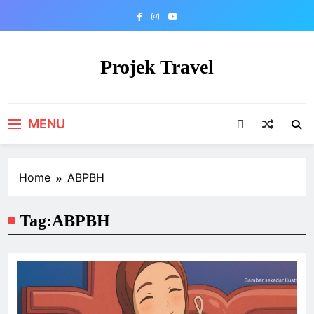
Skip
to
content
Projek Travel
Malaysia Travel Portal
MENU
Home
ABPBH
Tag:
ABPBH