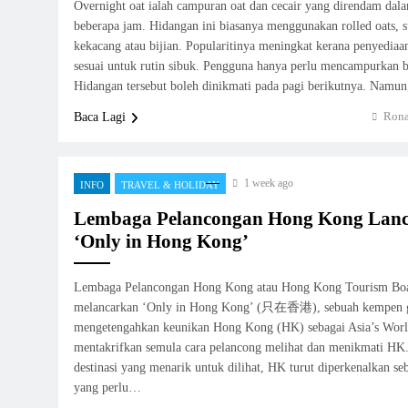
Overnight oat ialah campuran oat dan cecair yang direndam dala
beberapa jam. Hidangan ini biasanya menggunakan rolled oats, s
kekacang atau bijian. Popularitinya meningkat kerana penyedia
sesuai untuk rutin sibuk. Pengguna hanya perlu mencampurkan b
Hidangan tersebut boleh dinikmati pada pagi berikutnya. Namun
Rona
Baca Lagi
1 week ago
INFO
TRAVEL & HOLIDAY
Lembaga Pelancongan Hong Kong Lan
‘Only in Hong Kong’
Lembaga Pelancongan Hong Kong atau Hong Kong Tourism B
melancarkan ‘Only in Hong Kong’ (只在香港), sebuah kempen g
mengetengahkan keunikan Hong Kong (HK) sebagai Asia’s Worl
mentakrifkan semula cara pelancong melihat dan menikmati HK
destinasi yang menarik untuk dilihat, HK turut diperkenalkan se
yang perlu…