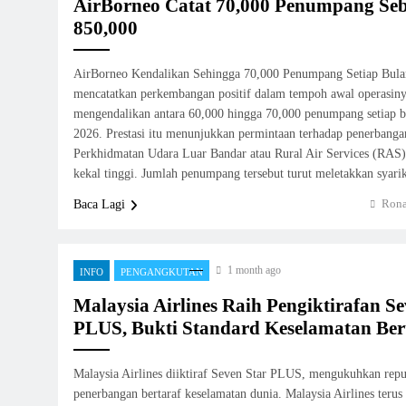
AirBorneo Catat 70,000 Penumpang Seb
850,000
AirBorneo Kendalikan Sehingga 70,000 Penumpang Setiap Bula
mencatatkan perkembangan positif dalam tempoh awal operasiny
mengendalikan antara 60,000 hingga 70,000 penumpang setiap bu
2026. Prestasi itu menunjukkan permintaan terhadap penerbanga
Perkhidmatan Udara Luar Bandar atau Rural Air Services (RAS)
kekal tinggi. Jumlah penumpang tersebut turut meletakkan syar
Rona
Baca Lagi
1 month ago
INFO
PENGANGKUTAN
Malaysia Airlines Raih Pengiktirafan Se
PLUS, Bukti Standard Keselamatan Ber
Malaysia Airlines diiktiraf Seven Star PLUS, mengukuhkan reput
penerbangan bertaraf keselamatan dunia. Malaysia Airlines ter