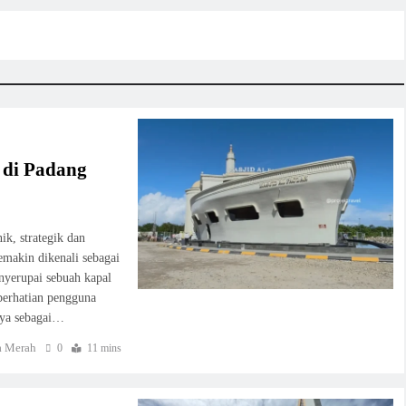
 di Padang
k, strategik dan
emakin dikenali sebagai
nyerupai sebuah kapal
 perhatian pengguna
nya sebagai…
 Merah
0
11 mins