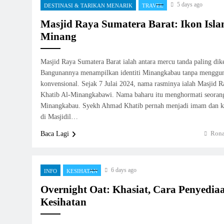
5 days ago
DESTINASI & TARIKAN MENARIK
TRAVEL
Masjid Raya Sumatera Barat: Ikon Isl
Minang
Masjid Raya Sumatera Barat ialah antara mercu tanda paling dik
Bangunannya menampilkan identiti Minangkabau tanpa menggu
konvensional. Sejak 7 Julai 2024, nama rasminya ialah Masjid
Khatib Al-Minangkabawi. Nama baharu itu menghormati seorang
Minangkabau. Syekh Ahmad Khatib pernah menjadi imam dan kh
di Masjidil…
Rona
Baca Lagi
6 days ago
INFO
KESIHATAN
Overnight Oat: Khasiat, Cara Penyedia
Kesihatan