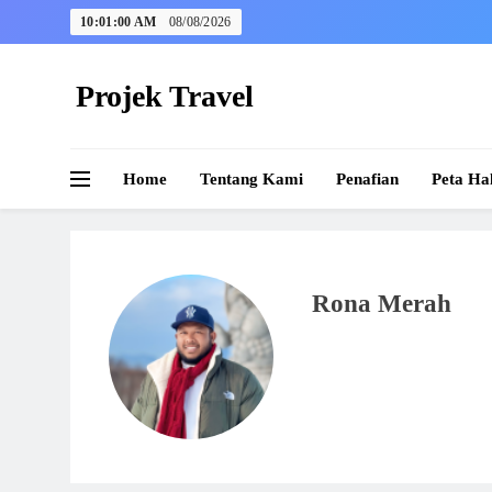
Skip
10:01:01 AM
08/08/2026
to
content
Projek Travel
Malaysia Travel Portal
Home
Tentang Kami
Penafian
Peta Ha
Rona Merah