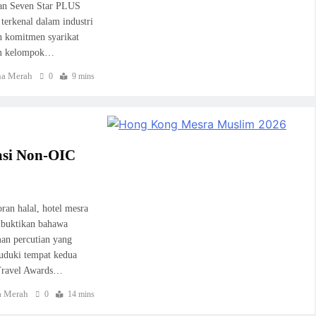
afan Seven Star PLUS
 terkenal dalam industri
n komitmen syarikat
lam kelompok…
a Merah
0
9 mins
asi Non-OIC
an halal, hotel mesra
mbuktikan bahawa
an percutian yang
uduki tempat kedua
 Travel Awards…
 Merah
0
14 mins