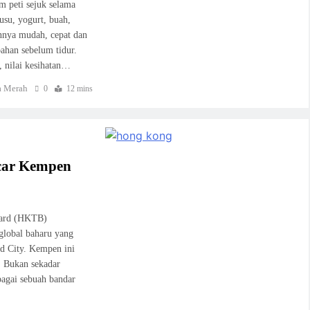
m peti sejuk selama
usu, yogurt, buah,
annya mudah, cepat dan
ahan sebelum tidur.
, nilai kesihatan…
 Merah
0
12 mins
car Kempen
oard (HKTB)
lobal baharu yang
d City. Kempen ini
. Bukan sekadar
bagai sebuah bandar