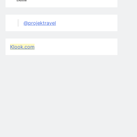
@projektravel
Klook.com