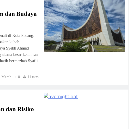
am dan Budaya
enali di Kota Padang.
nakan kubah
 Raya Syekh Ahmad
 ulama besar kelahiran
atib bermazhab Syafii
 Merah
0
11 mins
an dan Risiko