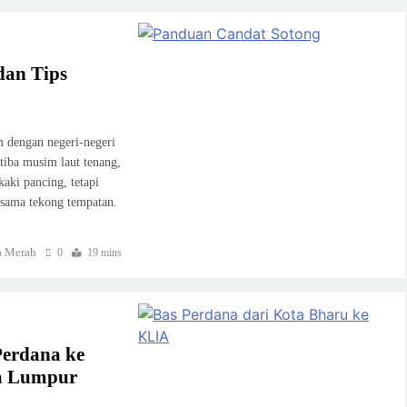
dan Tips
m dengan negeri-negeri
tiba musim laut tenang,
aki pancing, tetapi
rsama tekong tempatan.
 Merah
0
19 mins
Perdana ke
a Lumpur