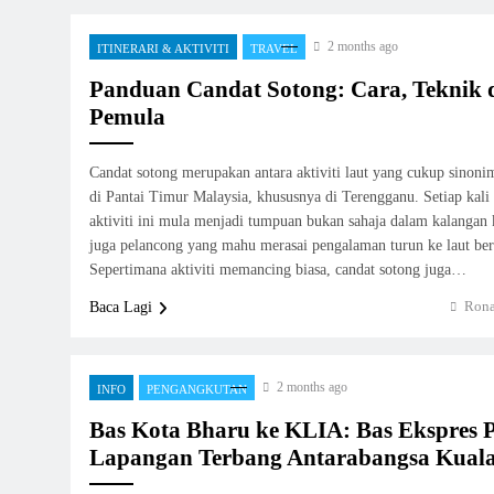
2 months ago
ITINERARI & AKTIVITI
TRAVEL
Panduan Candat Sotong: Cara, Teknik 
Pemula
Candat sotong merupakan antara aktiviti laut yang cukup sinoni
di Pantai Timur Malaysia, khususnya di Terengganu. Setiap kali 
aktiviti ini mula menjadi tumpuan bukan sahaja dalam kalangan k
juga pelancong yang mahu merasai pengalaman turun ke laut be
Sepertimana aktiviti memancing biasa, candat sotong juga…
Rona
Baca Lagi
2 months ago
INFO
PENGANGKUTAN
Bas Kota Bharu ke KLIA: Bas Ekspres 
Lapangan Terbang Antarabangsa Kual