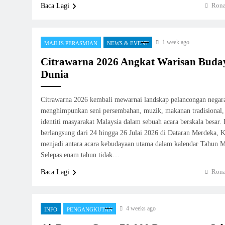
Rona
Baca Lagi
1 week ago
MAJLIS PERASMIAN
NEWS & EVENT
Citrawarna 2026 Angkat Warisan Buda
Dunia
Citrawarna 2026 kembali mewarnai landskap pelancongan negar
menghimpunkan seni persembahan, muzik, makanan tradisional, 
identiti masyarakat Malaysia dalam sebuah acara berskala besar
berlangsung dari 24 hingga 26 Julai 2026 di Dataran Merdeka, 
menjadi antara acara kebudayaan utama dalam kalendar Tahun M
Selepas enam tahun tidak…
Rona
Baca Lagi
4 weeks ago
INFO
PENGANGKUTAN