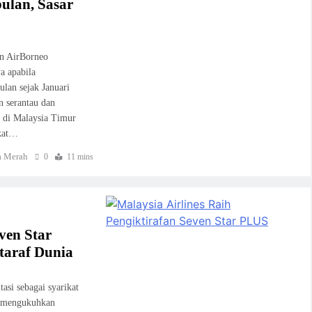
ulan, Sasar
n AirBorneo
a apabila
lan sejak Januari
n serantau dan
 di Malaysia Timur
ikat…
 Merah
0
11 mins
ven Star
taraf Dunia
asi sebagai syarikat
us mengukuhkan