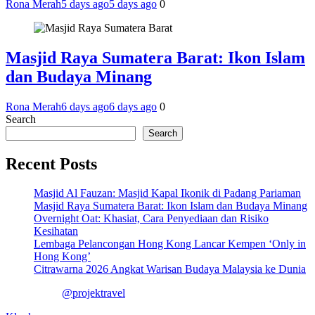
Rona Merah
5 days ago
5 days ago
0
Masjid Raya Sumatera Barat: Ikon Islam
dan Budaya Minang
Rona Merah
6 days ago
6 days ago
0
Search
Search
Recent Posts
Masjid Al Fauzan: Masjid Kapal Ikonik di Padang Pariaman
Masjid Raya Sumatera Barat: Ikon Islam dan Budaya Minang
Overnight Oat: Khasiat, Cara Penyediaan dan Risiko
Kesihatan
Lembaga Pelancongan Hong Kong Lancar Kempen ‘Only in
Hong Kong’
Citrawarna 2026 Angkat Warisan Budaya Malaysia ke Dunia
@projektravel