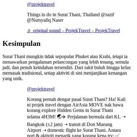
@projektravel
Things to do in Surat Thani, Thailand @razif
@Nursyafiq Naser
♬ original sound – ProjekTravel – ProjekTravel
Kesimpulan
Surat Thani mungkin tidak sepopular Phuket atau Krabi, tetapi ia
menawarkan pengalaman pelancongan yang lebih tenang, semula
jadi, dan penuh keindahan tersendiri. Dari rakit buluh hingga kelas
memasak tradisional, setiap aktiviti di sini menjanjikan kenangan
yang unik.
@projektravel
Korang pernah dengar pasal Surat Thani? Ha! Kali
ni projek travel dengan AirAsia MOVE nak bawa
korang explore Hidden Gems in Surat Thani
selama 4H3M! 🌏✈️ Perjalanan bermula dari KL ➝
Bangkok (±2 jam) ➝ transit di Don Mueang
Airport ➝ domestic flight ke Surat Thani. Antara
port & aktiviti menarik yang korang kena try: ✅