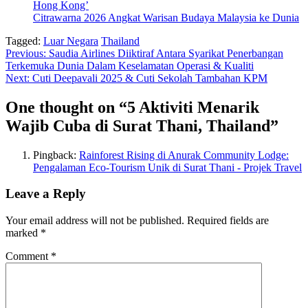
Hong Kong’
Citrawarna 2026 Angkat Warisan Budaya Malaysia ke Dunia
Tagged:
Luar Negara
Thailand
Post
Previous:
Saudia Airlines Diiktiraf Antara Syarikat Penerbangan
Terkemuka Dunia Dalam Keselamatan Operasi & Kualiti
navigation
Next:
Cuti Deepavali 2025 & Cuti Sekolah Tambahan KPM
One thought on “
5 Aktiviti Menarik
Wajib Cuba di Surat Thani, Thailand
”
Pingback:
Rainforest Rising di Anurak Community Lodge:
Pengalaman Eco-Tourism Unik di Surat Thani - Projek Travel
Leave a Reply
Your email address will not be published.
Required fields are
marked
*
Comment
*