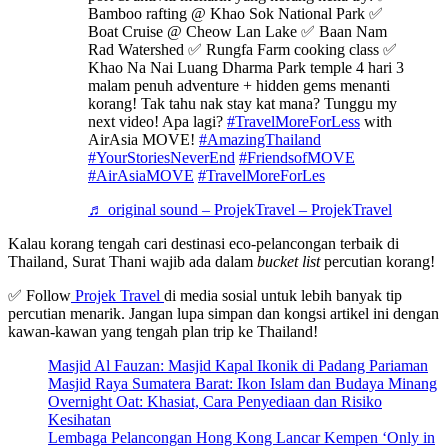
Bamboo rafting @ Khao Sok National Park ✅
Boat Cruise @ Cheow Lan Lake ✅ Baan Nam
Rad Watershed ✅ Rungfa Farm cooking class ✅
Khao Na Nai Luang Dharma Park temple 4 hari 3
malam penuh adventure + hidden gems menanti
korang! Tak tahu nak stay kat mana? Tunggu my
next video! Apa lagi?
#TravelMoreForLess
with
AirAsia MOVE!
#AmazingThailand
#YourStoriesNeverEnd
#FriendsofMOVE
#AirAsiaMOVE
#TravelMoreForLes
♬ original sound – ProjekTravel – ProjekTravel
Kalau korang tengah cari destinasi eco-pelancongan terbaik di
Thailand, Surat Thani wajib ada dalam
bucket list
percutian korang!
✅ Follow
Projek Travel
di media sosial untuk lebih banyak tip
percutian menarik. Jangan lupa simpan dan kongsi artikel ini dengan
kawan-kawan yang tengah plan trip ke Thailand!
Masjid Al Fauzan: Masjid Kapal Ikonik di Padang Pariaman
Masjid Raya Sumatera Barat: Ikon Islam dan Budaya Minang
Overnight Oat: Khasiat, Cara Penyediaan dan Risiko
Kesihatan
Lembaga Pelancongan Hong Kong Lancar Kempen ‘Only in