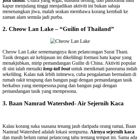
juta tahun
. Udara yang segar, suasana hening, dan panorama batu
kapur menjulang tinggi menjadikan aktiviti ini bukan sahaja
menenangkan jiwa, malah seakan membawa korang kembali ke
zaman alam semula jadi purba.
2. Cheow Lan Lake – “Guilin of Thailand”
Cheow Lan Lake sememangnya ikon pelancongan Surat Thani.
Tasik dengan air kehijauan ini dikelilingi formasi batu kapur yang
menakjubkan, mirip pemandangan Guilin di China. Aktiviti popular
di sini ialah menaiki
long-tail boat
untuk menikmati panorama indah
sekeliling. Kalau nak lebih istimewa, cuba pengalaman bermalam di
rumah rakit terapung dan bangun pagi dengan pemandangan tasik
berkabus yang mempesona.pung dan bangun pagi dengan
pemandangan tasik yang mempesona.
3. Baan Namrad Watershed- Air Sejernih Kaca
Kalau korang suka suasana tenang jauh daripada orang ramai, Baan
Namrad Watershed adalah lokasi sempurna.
Airnya sejernih kaca
dan masih belum ramai pelancong tahu tentang tempat ini. Sama ada