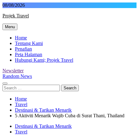
Skip
08/08/2026
to
Projek Travel
content
Menu
Malaysia Travel Portal
Home
Tentang Kami
Penafian
Peta Halaman
Hubungi Kami; Projek Travel
Newsletter
Random News
Search
for:
Home
Travel
Destinasi & Tarikan Menarik
5 Aktiviti Menarik Wajib Cuba di Surat Thani, Thailand
Destinasi & Tarikan Menarik
Travel