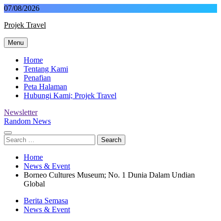
Skip
07/08/2026
to
Projek Travel
content
Menu
Malaysia Travel Portal
Home
Tentang Kami
Penafian
Peta Halaman
Hubungi Kami; Projek Travel
Newsletter
Random News
Search
for:
Home
News & Event
Borneo Cultures Museum; No. 1 Dunia Dalam Undian
Global
Berita Semasa
News & Event