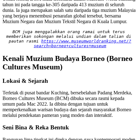
tahun ini pada tangga ke-305 daripada 413 muzium di seluruh
dunia. Ia juga merupakan salah satu daripada tiga muzium Malaysia
yang berjaya menembusi penarafan global tersebut, bersama
Muzium Negara dan Muzium Tekstil Negara di Kuala Lumpur.
BCM juga menggalakkan orang ramai untuk terus 
memberikan sokongan melalui undian dalam talian di 
pautan rasmi 
https://www.museumworldranking.net/?
search=borneo+cultures+museum
Kenali Muzium Budaya Borneo (Borneo
Cultures Museum)
Lokasi & Sejarah
Terletak di pusat bandar Kuching, bersebelahan Padang Merdeka,
Borneo Cultures Museum (BCM) dibuka secara rasmi kepada
umum pada Mac 2022. Ia dibina dengan tujuan untuk
memperkenalkan warisan budaya dan sejarah masyarakat Borneo
melalui pendekatan pameran yang moden dan interaktif.
Seni Bina & Reka Bentuk
Bangunan lima tingkat ini direka dengan gaya kontemporari moden