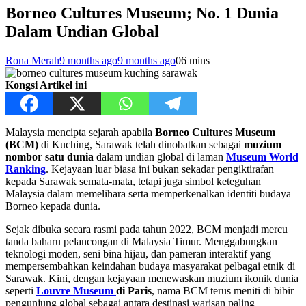
Borneo Cultures Museum; No. 1 Dunia
Dalam Undian Global
Rona Merah
9 months ago
9 months ago
0
6 mins
Kongsi Artikel ini
Malaysia mencipta sejarah apabila
Borneo Cultures Museum
(BCM)
di Kuching, Sarawak telah dinobatkan sebagai
muzium
nombor satu dunia
dalam undian global di laman
Museum World
Ranking
. Kejayaan luar biasa ini bukan sekadar pengiktirafan
kepada Sarawak semata-mata, tetapi juga simbol keteguhan
Malaysia dalam memelihara serta memperkenalkan identiti budaya
Borneo kepada dunia.
Sejak dibuka secara rasmi pada tahun 2022, BCM menjadi mercu
tanda baharu pelancongan di Malaysia Timur. Menggabungkan
teknologi moden, seni bina hijau, dan pameran interaktif yang
mempersembahkan keindahan budaya masyarakat pelbagai etnik di
Sarawak. Kini, dengan kejayaan menewaskan muzium ikonik dunia
seperti
Louvre Museum
di Paris
, nama BCM terus meniti di bibir
pengunjung global sebagai antara destinasi warisan paling