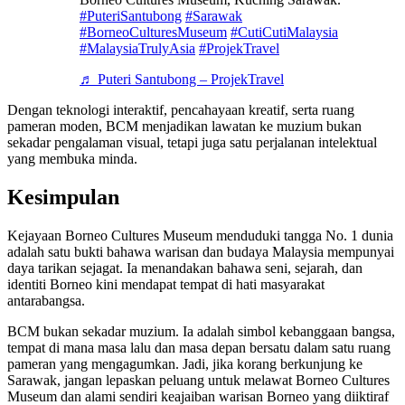
#PuteriSantubong
#Sarawak
#BorneoCulturesMuseum
#CutiCutiMalaysia
#MalaysiaTrulyAsia
#ProjekTravel
♬ Puteri Santubong – ProjekTravel
Dengan teknologi interaktif, pencahayaan kreatif, serta ruang
pameran moden, BCM menjadikan lawatan ke muzium bukan
sekadar pengalaman visual, tetapi juga satu perjalanan intelektual
yang membuka minda.
Kesimpulan
Kejayaan Borneo Cultures Museum menduduki tangga No. 1 dunia
adalah satu bukti bahawa warisan dan budaya Malaysia mempunyai
daya tarikan sejagat. Ia menandakan bahawa seni, sejarah, dan
identiti Borneo kini mendapat tempat di hati masyarakat
antarabangsa.
BCM bukan sekadar muzium. Ia adalah simbol kebanggaan bangsa,
tempat di mana masa lalu dan masa depan bersatu dalam satu ruang
pameran yang mengagumkan. Jadi, jika korang berkunjung ke
Sarawak, jangan lepaskan peluang untuk melawat Borneo Cultures
Museum dan alami sendiri keajaiban warisan Borneo yang diiktiraf