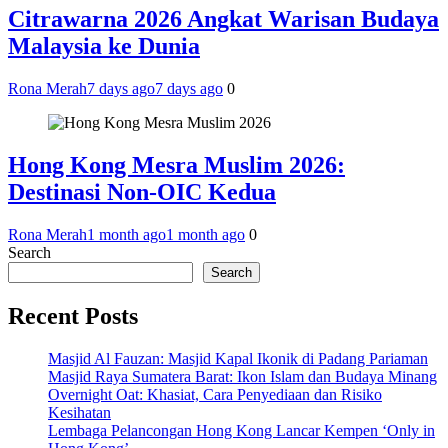
Citrawarna 2026 Angkat Warisan Budaya
Malaysia ke Dunia
Rona Merah
7 days ago
7 days ago
0
Hong Kong Mesra Muslim 2026:
Destinasi Non-OIC Kedua
Rona Merah
1 month ago
1 month ago
0
Search
Search
Recent Posts
Masjid Al Fauzan: Masjid Kapal Ikonik di Padang Pariaman
Masjid Raya Sumatera Barat: Ikon Islam dan Budaya Minang
Overnight Oat: Khasiat, Cara Penyediaan dan Risiko
Kesihatan
Lembaga Pelancongan Hong Kong Lancar Kempen ‘Only in