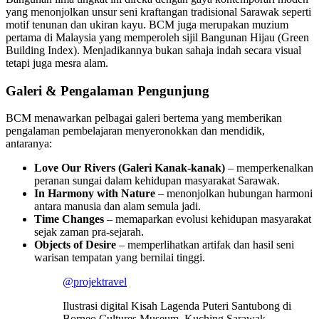
yang menonjolkan unsur seni kraftangan tradisional Sarawak seperti
motif tenunan dan ukiran kayu. BCM juga merupakan muzium
pertama di Malaysia yang memperoleh sijil Bangunan Hijau (Green
Building Index). Menjadikannya bukan sahaja indah secara visual
tetapi juga mesra alam.
Galeri & Pengalaman Pengunjung
BCM menawarkan pelbagai galeri bertema yang memberikan
pengalaman pembelajaran menyeronokkan dan mendidik,
antaranya:
Love Our Rivers (Galeri Kanak-kanak)
– memperkenalkan
peranan sungai dalam kehidupan masyarakat Sarawak.
In Harmony with Nature
– menonjolkan hubungan harmoni
antara manusia dan alam semula jadi.
Time Changes
– memaparkan evolusi kehidupan masyarakat
sejak zaman pra-sejarah.
Objects of Desire
– memperlihatkan artifak dan hasil seni
warisan tempatan yang bernilai tinggi.
@projektravel
Ilustrasi digital Kisah Lagenda Puteri Santubong di
Borneo Cultures Museum, Kuching Sarawak.