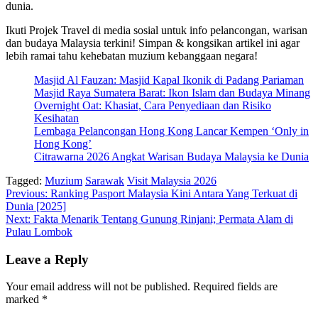
dunia.
Ikuti Projek Travel di media sosial untuk info pelancongan, warisan
dan budaya Malaysia terkini! Simpan & kongsikan artikel ini agar
lebih ramai tahu kehebatan muzium kebanggaan negara!
Masjid Al Fauzan: Masjid Kapal Ikonik di Padang Pariaman
Masjid Raya Sumatera Barat: Ikon Islam dan Budaya Minang
Overnight Oat: Khasiat, Cara Penyediaan dan Risiko
Kesihatan
Lembaga Pelancongan Hong Kong Lancar Kempen ‘Only in
Hong Kong’
Citrawarna 2026 Angkat Warisan Budaya Malaysia ke Dunia
Tagged:
Muzium
Sarawak
Visit Malaysia 2026
Post
Previous:
Ranking Pasport Malaysia Kini Antara Yang Terkuat di
Dunia [2025]
navigation
Next:
Fakta Menarik Tentang Gunung Rinjani; Permata Alam di
Pulau Lombok
Leave a Reply
Your email address will not be published.
Required fields are
marked
*