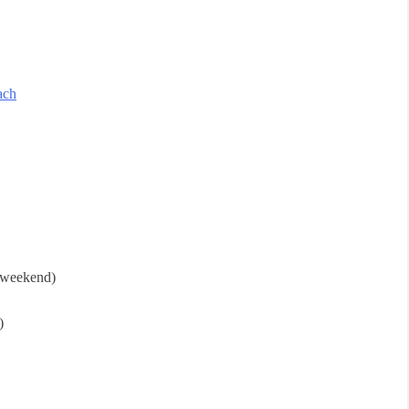
ach
(weekend)
)