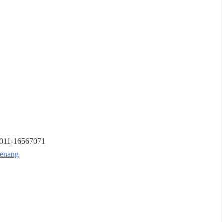
 011-16567071
penang