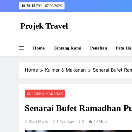
Skip
10:56:16 PM
07/08/2026
to
content
Projek Travel
Malaysia Travel Portal
Home
Tentang Kami
Penafian
Peta Ha
Home
Kuliner & Makanan
Senarai Bufet Ra
KULINER & MAKANAN
Senarai Bufet Ramadhan Pu
Rona Merah
1 Year Ago
0
10 Mins