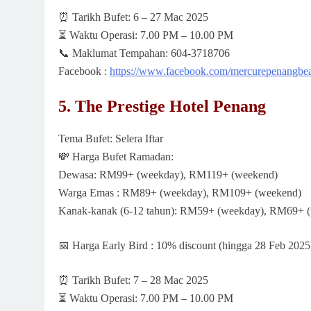
⏰
Tarikh Bufet: 6 – 27 Mac 2025
⏳
Waktu Operasi: 7.00 PM – 10.00 PM
📞
Maklumat Tempahan: 604-3718706
Facebook :
https://www.facebook.com/mercurepenangbe
5. The Prestige Hotel Penang
Tema Bufet: Selera Iftar
💸
Harga Bufet Ramadan:
Dewasa: RM99+ (weekday), RM119+ (weekend)
Warga Emas : RM89+ (weekday), RM109+ (weekend)
Kanak-kanak (6-12 tahun): RM59+ (weekday), RM69+ 
📅
Harga Early Bird : 10% discount (hingga 28 Feb 2025
⏰
Tarikh Bufet: 7 – 28 Mac 2025
⏳
Waktu Operasi: 7.00 PM – 10.00 PM