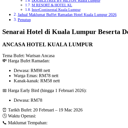
DOUBLETREE BY HILTON: Kuala Lumpur
M RESORT & HOTEL KL
InterContinental Kuala Lumpur
Jadual Maklumat Buffet Ramadan Hotel Kuala Lumpur 2026
Penutup
Senarai Hotel di Kuala Lumpur Beserta D
ANCASA HOTEL KUALA LUMPUR
Tema Bufet: Warisan Ancasa
💸 Harga Bufet Ramadan:
Dewasa: RM98 nett
Warga Emas: RM78 nett
Kanak-kanak: RM58 nett
📅 Harga Early Bird (hingga 1 Februari 2026):
Dewasa: RM78
⏰ Tarikh Bufet: 20 Februari – 19 Mac 2026
🕓 Waktu Operasi:
📞 Maklumat Tempahan: