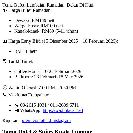
Tema Bufet: Lambaian Ramadan, Dekat Di Hati
💸 Harga Bufet Ramadan:
Dewasa: RM149 nett
Warga Emas: RM100 nett
Kanak-kanak: RM80 (5-11 tahun)
📅 Harga Early Bird (15 Disember 2025 – 18 Februari 2026):
RM118 nett
⏰ Tarikh Bufet:
Coffee House: 19-22 Februari 2026
Ballroom: 23 Februari -18 Mac 2026
🕓 Waktu Operasi: 7.00 PM – 9.30 PM
📞 Maklumat Tempahan:
📞 03-2615 1031 / 011-2639 6711
📲 WhatsApp:
https://wa.link/csufxd
Rujukan :
premierahotelkl Instagram
Tamu Hotel & Suites Kuala Lumpur