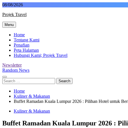
Skip
08/08/2026
to
Projek Travel
content
Menu
Malaysia Travel Portal
Home
Tentang Kami
Penafian
Peta Halaman
Hubungi Kami; Projek Travel
Newsletter
Random News
Search
for:
Home
Kuliner & Makanan
Buffet Ramadan Kuala Lumpur 2026 : Pilihan Hotel untuk Be
Kuliner & Makanan
Buffet Ramadan Kuala Lumpur 2026 : Pil