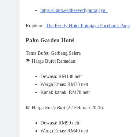
https://linktr.ee/theeverlyputrajaya_
Rujukan :
The Everly Hotel Putrajaya Facebook Page
Palm Garden Hotel
Tema Bufet: Gerbang Selera
💸 Harga Bufet Ramadan:
Dewasa: RM138 nett
Warga Emas: RM78 nett
Kanak-kanak: RM78 nett
📅 Harga
Early Bird
(22 Februari 2026):
Dewasa: RM99 nett
Warga Emas: RM49 nett