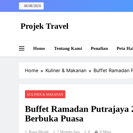
Skip
06/08/2026
to
content
Projek Travel
Malaysia Travel Portal
Home
Tentang Kami
Penafian
Peta Ha
Home
Kuliner & Makanan
Buffet Ramadan P
KULINER & MAKANAN
Buffet Ramadan Putrajaya 2
Berbuka Puasa
Rona Merah
7 Months Ago
0
9 Mins