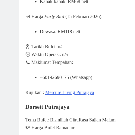
Kanak-kanak: RM68 nett
📅 Harga
Early Bird
(15 Februari 2026):
Dewasa: RM118 nett
⏰ Tarikh Bufet: n/a
🕓 Waktu Operasi: n/a
📞 Maklumat Tempahan:
+60192690175 (Whatsapp)
Rujukan :
Mercure Living Putrajaya
Dorsett Putrajaya
Tema Bufet: Bismillah CitraRasa Sajian Malam
💸 Harga Bufet Ramadan: