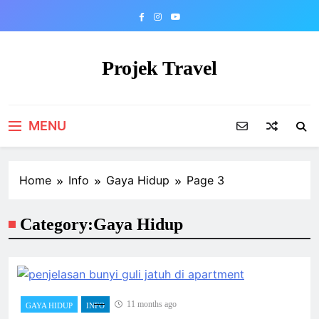
Skip
to
content
Projek Travel
Malaysia Travel Portal
MENU
Home
Info
Gaya Hidup
Page 3
Category:
Gaya Hidup
11 months ago
GAYA HIDUP
INFO