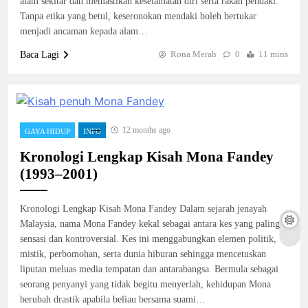
alam sekitar dan memastikan keselamatan diri serta rakan pendaki.
Tanpa etika yang betul, keseronokan mendaki boleh bertukar
menjadi ancaman kepada alam…
Rona Merah
0
11 mins
Baca Lagi
12 months ago
GAYA HIDUP
INFO
Kronologi Lengkap Kisah Mona Fandey
(1993–2001)
Kronologi Lengkap Kisah Mona Fandey Dalam sejarah jenayah
Malaysia, nama Mona Fandey kekal sebagai antara kes yang paling
sensasi dan kontroversial. Kes ini menggabungkan elemen politik,
mistik, perbomohan, serta dunia hiburan sehingga mencetuskan
liputan meluas media tempatan dan antarabangsa. Bermula sebagai
seorang penyanyi yang tidak begitu menyerlah, kehidupan Mona
berubah drastik apabila beliau bersama suami…