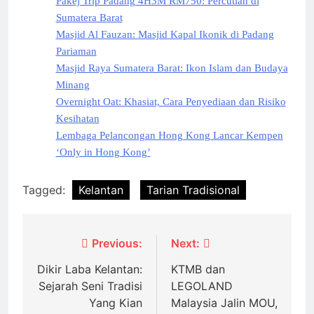
Pakej Trip Padang 4H3M RM750: Percutian di
Sumatera Barat
Masjid Al Fauzan: Masjid Kapal Ikonik di Padang
Pariaman
Masjid Raya Sumatera Barat: Ikon Islam dan Budaya
Minang
Overnight Oat: Khasiat, Cara Penyediaan dan Risiko
Kesihatan
Lembaga Pelancongan Hong Kong Lancar Kempen
‘Only in Hong Kong’
Tagged:
Kelantan
Tarian Tradisional
Post
Previous:
Next:
navigation
Dikir Laba Kelantan:
KTMB dan
Sejarah Seni Tradisi
LEGOLAND
Yang Kian
Malaysia Jalin MOU,