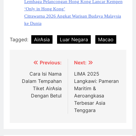
Lembaga Pelancongan Hong Kong Lancar Kempen
‘Only in Hong Kong’
Citrawarna 2026 Angkat Warisan Budaya Malaysia
ke Dunia
Tagged:
AirAsia
Luar Negara
Macao
Post
Previous:
Next:
navigation
Cara Isi Nama
LIMA 2025
Dalam Tempahan
Langkawi: Pameran
Tiket AirAsia
Maritim &
Dengan Betul
Aeroangkasa
Terbesar Asia
Tenggara