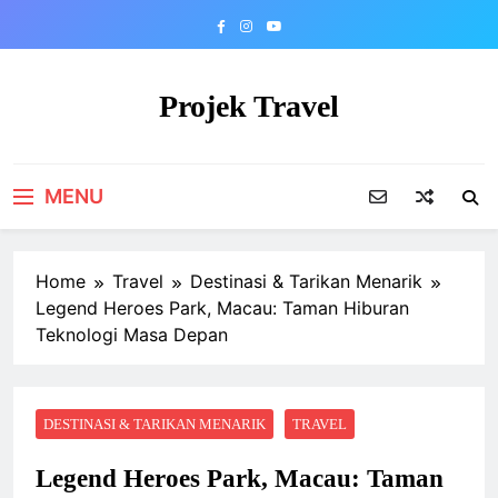
Skip
to
content
Projek Travel
Malaysia Travel Portal
MENU
Home
Travel
Destinasi & Tarikan Menarik
Legend Heroes Park, Macau: Taman Hiburan
Teknologi Masa Depan
DESTINASI & TARIKAN MENARIK
TRAVEL
Legend Heroes Park, Macau: Taman