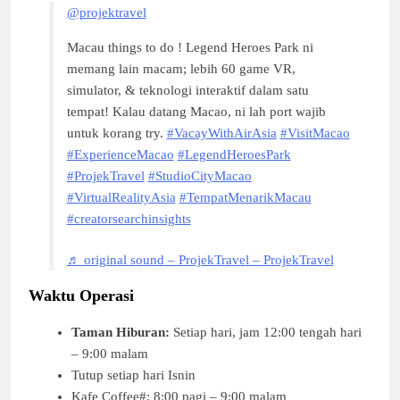
@projektravel
Macau things to do ! Legend Heroes Park ni
memang lain macam; lebih 60 game VR,
simulator, & teknologi interaktif dalam satu
tempat! Kalau datang Macao, ni lah port wajib
untuk korang try.
#VacayWithAirAsia
#VisitMacao
#ExperienceMacao
#LegendHeroesPark
#ProjekTravel
#StudioCityMacao
#VirtualRealityAsia
#TempatMenarikMacau
#creatorsearchinsights
♬ original sound – ProjekTravel – ProjekTravel
Waktu Operasi
Taman Hiburan:
Setiap hari, jam 12:00 tengah hari
– 9:00 malam
Tutup setiap hari Isnin
Kafe Coffee#: 8:00 pagi – 9:00 malam