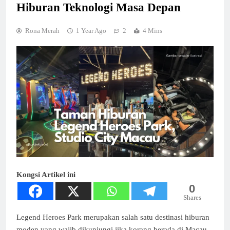
Hiburan Teknologi Masa Depan
Rona Merah
1 Year Ago
2
4 Mins
Kongsi Artikel ini
0
Shares
Legend Heroes Park merupakan salah satu destinasi hiburan
moden yang wajib dikunjungi jika korang berada di Macau.