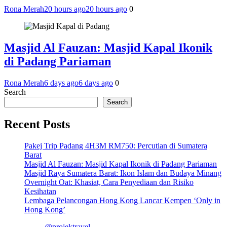
Rona Merah
20 hours ago
20 hours ago
0
Masjid Al Fauzan: Masjid Kapal Ikonik
di Padang Pariaman
Rona Merah
6 days ago
6 days ago
0
Search
Search
Recent Posts
Pakej Trip Padang 4H3M RM750: Percutian di Sumatera
Barat
Masjid Al Fauzan: Masjid Kapal Ikonik di Padang Pariaman
Masjid Raya Sumatera Barat: Ikon Islam dan Budaya Minang
Overnight Oat: Khasiat, Cara Penyediaan dan Risiko
Kesihatan
Lembaga Pelancongan Hong Kong Lancar Kempen ‘Only in
Hong Kong’
@projektravel