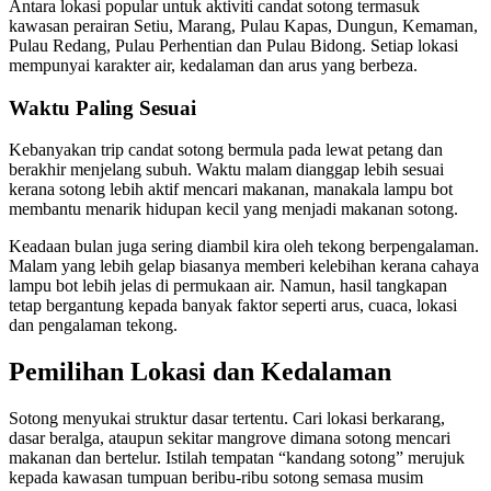
Antara lokasi popular untuk aktiviti candat sotong termasuk
kawasan perairan Setiu, Marang, Pulau Kapas, Dungun, Kemaman,
Pulau Redang, Pulau Perhentian dan Pulau Bidong. Setiap lokasi
mempunyai karakter air, kedalaman dan arus yang berbeza.
Waktu Paling Sesuai
Kebanyakan trip candat sotong bermula pada lewat petang dan
berakhir menjelang subuh. Waktu malam dianggap lebih sesuai
kerana sotong lebih aktif mencari makanan, manakala lampu bot
membantu menarik hidupan kecil yang menjadi makanan sotong.
Keadaan bulan juga sering diambil kira oleh tekong berpengalaman.
Malam yang lebih gelap biasanya memberi kelebihan kerana cahaya
lampu bot lebih jelas di permukaan air. Namun, hasil tangkapan
tetap bergantung kepada banyak faktor seperti arus, cuaca, lokasi
dan pengalaman tekong.
Pemilihan Lokasi dan Kedalaman
Sotong menyukai struktur dasar tertentu. Cari lokasi berkarang,
dasar beralga, ataupun sekitar mangrove dimana sotong mencari
makanan dan bertelur. Istilah tempatan “kandang sotong” merujuk
kepada kawasan tumpuan beribu-ribu sotong semasa musim