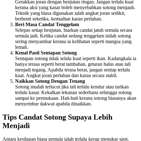
Gerakkan joran dengan henjutan ringan. Jangan terlalu kuat
kerana aksi yang kasar boleh menyebabkan sotong menjauh.
Teknik yang biasa digunakan ialah angkat joran sedikit,
berhenti seketika, kemudian karau perlahan.
Beri Masa Candat Tenggelam
Selepas setiap henjutan, biarkan candat jatuh semula secara
semula jadi. Ketika candat sedang tenggelam inilah sotong
sering menyambar kerana ia kelihatan seperti mangsa yang
lemah.
Kenal Pasti Sentapan Sotong
Sentapan sotong tidak selalu kuat seperti ikan. Kadangkala ia
hanya terasa seperti berat tambahan, getaran halus atau tali
menjadi tegang. Apabila terasa berat, jangan sentap terlalu
kuat. Angkat joran perlahan dan karau secara stabil.
Naikkan Sotong Dengan Tenang
Sotong mudah terlucut jika tali terlalu kendur atau tarikan
terlalu kasar. Kekalkan tekanan sederhana sehingga sotong
sampai ke permukaan. Hati-hati kerana sotong biasanya akan
menyembur dakwat apabila dinaikkan.
Tips Candat Sotong Supaya Lebih
Menjadi
Antara kesilapan biasa pemula ialah terlalu kerap menukar spot,