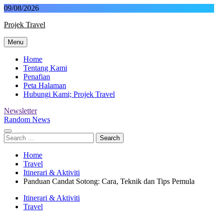
Skip
09/08/2026
to
Projek Travel
content
Menu
Malaysia Travel Portal
Home
Tentang Kami
Penafian
Peta Halaman
Hubungi Kami; Projek Travel
Newsletter
Random News
Search
for:
Home
Travel
Itinerari & Aktiviti
Panduan Candat Sotong: Cara, Teknik dan Tips Pemula
Itinerari & Aktiviti
Travel