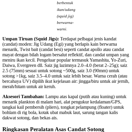
berbentuk
ikan/udang
(squid jig)
berwarna-
warni.
Umpan Tiruan (Squid Jigs):
Terdapat pelbagai jenis kandat
(candat) moden: Jig Udang (Egi) yang berlapis kain berwarna
menarik, Twist bait (candat besi) seperti candat apollo atau candat
mayat dengan bilah logam bersalut reflektif, dan candat umpan yang
meniru ikan kecil. Pengeluar popular termasuk Yamashita, Yo-Zuri,
Daiwa, Evergreen dll. Saiz jig lazimnya 2.0–4.0 (berat 2–25g); saiz
2.5 (75mm) sesuai untuk sotong ~500g, saiz 3.0 (90mm) untuk
sotong >1kg, saiz 3.5–4.0 untuk saiz lebih besar. Warna cerah (atau
bercahaya UV) dipilih ikut kejelasan air: jingga/biru untuk air jernih,
merah/hitam untuk air keruh.
Aksesori Tambahan:
Lampu atas kapal (putih atau kuning) untuk
menarik plankton di malam hari, alat pengukur kedalaman/GPS,
tangkai kail pembersih (pliers), tongkat pelampung (floater) untuk
bohlam di rig bola, kotak ubat mabuk laut, sarung tangan kalis
dakwat sotong, dan bekas ais.
Ringkasan Peralatan Asas Candat Sotong