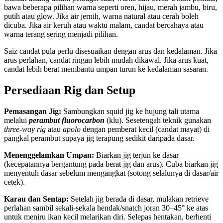
bawa beberapa pilihan warna seperti oren, hijau, merah jambu, biru,
putih atau glow. Jika air jernih, warna natural atau cerah boleh
dicuba. Jika air keruh atau waktu malam, candat bercahaya atau
warna terang sering menjadi pilihan.
Saiz candat pula perlu disesuaikan dengan arus dan kedalaman. Jika
arus perlahan, candat ringan lebih mudah dikawal. Jika arus kuat,
candat lebih berat membantu umpan turun ke kedalaman sasaran.
Persediaan Rig dan Setup
Pemasangan Jig:
Sambungkan squid jig ke hujung tali utama
melalui
perambut fluorocarbon
(klu). Sesetengah teknik gunakan
three-way rig
atau
apolo
dengan pemberat kecil (candat mayat) di
pangkal perambut supaya jig terapung sedikit daripada dasar.
Menenggelamkan Umpan:
Biarkan jig terjun ke dasar
(kecepatannya bergantung pada berat jig dan arus). Cuba biarkan jig
menyentuh dasar sebelum mengangkat (sotong selalunya di dasar/air
cetek).
Karau dan Sentap:
Setelah jig berada di dasar, mulakan retrieve
perlahan sambil sekali-sekala hendak/snatch joran 30–45° ke atas
untuk meniru ikan kecil melarikan diri. Selepas hentakan, berhenti