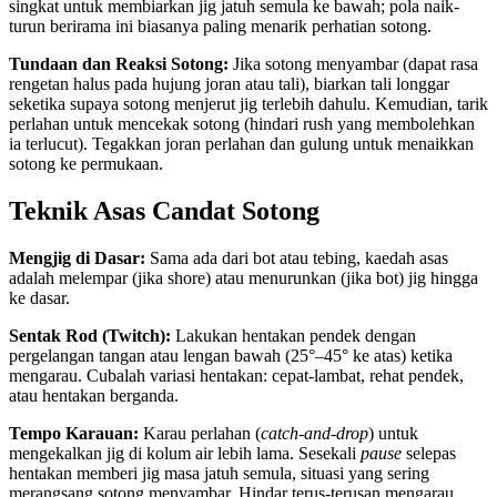
singkat untuk membiarkan jig jatuh semula ke bawah; pola naik-
turun berirama ini biasanya paling menarik perhatian sotong.
Tundaan dan Reaksi Sotong:
Jika sotong menyambar (dapat rasa
rengetan halus pada hujung joran atau tali), biarkan tali longgar
seketika supaya sotong menjerut jig terlebih dahulu. Kemudian, tarik
perlahan untuk mencekak sotong (hindari rush yang membolehkan
ia terlucut). Tegakkan joran perlahan dan gulung untuk menaikkan
sotong ke permukaan.
Teknik Asas Candat Sotong
Mengjig di Dasar:
Sama ada dari bot atau tebing, kaedah asas
adalah melempar (jika shore) atau menurunkan (jika bot) jig hingga
ke dasar.
Sentak Rod (Twitch):
Lakukan hentakan pendek dengan
pergelangan tangan atau lengan bawah (25°–45° ke atas) ketika
mengarau. Cubalah variasi hentakan: cepat-lambat, rehat pendek,
atau hentakan berganda.
Tempo Karauan:
Karau perlahan (
catch-and-drop
) untuk
mengekalkan jig di kolum air lebih lama. Sesekali
pause
selepas
hentakan memberi jig masa jatuh semula, situasi yang sering
merangsang sotong menyambar. Hindar terus-terusan mengarau