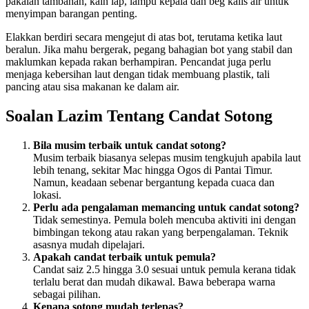
pakaian tambahan, kain lap, lampu kepala dan beg kalis air untuk
menyimpan barangan penting.
Elakkan berdiri secara mengejut di atas bot, terutama ketika laut
beralun. Jika mahu bergerak, pegang bahagian bot yang stabil dan
maklumkan kepada rakan berhampiran. Pencandat juga perlu
menjaga kebersihan laut dengan tidak membuang plastik, tali
pancing atau sisa makanan ke dalam air.
Soalan Lazim Tentang Candat Sotong
Bila musim terbaik untuk candat sotong?
Musim terbaik biasanya selepas musim tengkujuh apabila laut
lebih tenang, sekitar Mac hingga Ogos di Pantai Timur.
Namun, keadaan sebenar bergantung kepada cuaca dan
lokasi.
Perlu ada pengalaman memancing untuk candat sotong?
Tidak semestinya. Pemula boleh mencuba aktiviti ini dengan
bimbingan tekong atau rakan yang berpengalaman. Teknik
asasnya mudah dipelajari.
Apakah candat terbaik untuk pemula?
Candat saiz 2.5 hingga 3.0 sesuai untuk pemula kerana tidak
terlalu berat dan mudah dikawal. Bawa beberapa warna
sebagai pilihan.
Kenapa sotong mudah terlepas?