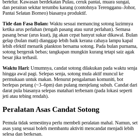
bertelur. Kawasan berdekatan Pulau, ceruk pantai, muara sungai,
dan perairan sekitar terumbu karang (contohnya Terengganu–Johor,
Pantai Selatan Borneo) biasanya produktif.
Tide dan Fasa Bulan:
Waktu sesuai memancing sotong lazimnya
ketika arus perlahan (tengah pasang atau surut perlahan). Semasa
pasang besar (arus kuat), jig akan cepat hanyut sukar dikawal. Bulan
gelap (bulan mati) dianggap lebih baik kerana cahaya lampu kapal
lebih efektif menarik plankton bersama sotong. Pada bulan purnama,
sotong bergerak bebas; tangkapan mungkin kurang tetapi saiz agak
besar jika terhasil.
Waktu Hari:
Umumnya, candat sotong dilakukan pada waktu senja
hingga awal pagi. Selepas senja, sotong mula aktif muncul ke
permukaan untuk makan. Menurut pengalaman komuniti, bot
berlepas petang (~3–6pm) dan pulang menjelang subuh. Candat dari
darat pula biasanya selepas matahari terbenam (pada lokasi seperti
jeti atau tebing rendah).
Peralatan Asas Candat Sotong
Pemula tidak semestinya perlu membeli peralatan mahal. Namun, set
asas yang sesuai boleh membantu aktiviti mencandat menjadi lebih
selesa dan berkesan.