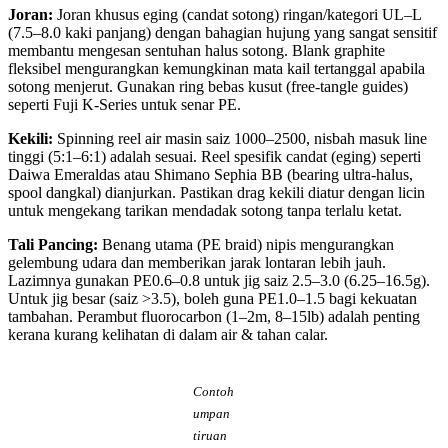
Joran:
Joran khusus eging (candat sotong) ringan/kategori UL–L
(7.5–8.0 kaki panjang) dengan bahagian hujung yang sangat sensitif
membantu mengesan sentuhan halus sotong. Blank graphite
fleksibel mengurangkan kemungkinan mata kail tertanggal apabila
sotong menjerut. Gunakan ring bebas kusut (free-tangle guides)
seperti Fuji K-Series untuk senar PE.
Kekili:
Spinning reel air masin saiz 1000–2500, nisbah masuk line
tinggi (5:1–6:1) adalah sesuai. Reel spesifik candat (eging) seperti
Daiwa Emeraldas atau Shimano Sephia BB (bearing ultra-halus,
spool dangkal) dianjurkan. Pastikan drag kekili diatur dengan licin
untuk mengekang tarikan mendadak sotong tanpa terlalu ketat.
Tali Pancing:
Benang utama (PE braid) nipis mengurangkan
gelembung udara dan memberikan jarak lontaran lebih jauh.
Lazimnya gunakan PE0.6–0.8 untuk jig saiz 2.5–3.0 (6.25–16.5g).
Untuk jig besar (saiz >3.5), boleh guna PE1.0–1.5 bagi kekuatan
tambahan. Perambut fluorocarbon (1–2m, 8–15lb) adalah penting
kerana kurang kelihatan di dalam air & tahan calar.
Contoh
umpan
tiruan