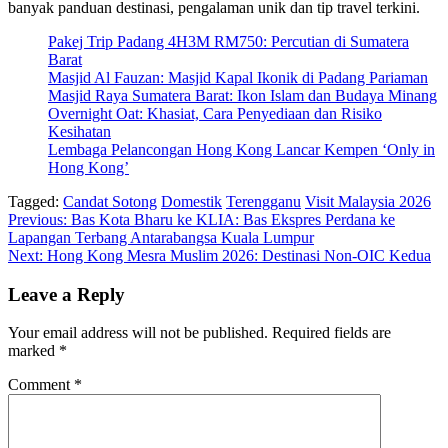
banyak panduan destinasi, pengalaman unik dan tip travel terkini.
Pakej Trip Padang 4H3M RM750: Percutian di Sumatera
Barat
Masjid Al Fauzan: Masjid Kapal Ikonik di Padang Pariaman
Masjid Raya Sumatera Barat: Ikon Islam dan Budaya Minang
Overnight Oat: Khasiat, Cara Penyediaan dan Risiko
Kesihatan
Lembaga Pelancongan Hong Kong Lancar Kempen ‘Only in
Hong Kong’
Tagged:
Candat Sotong
Domestik
Terengganu
Visit Malaysia 2026
Post
Previous:
Bas Kota Bharu ke KLIA: Bas Ekspres Perdana ke
Lapangan Terbang Antarabangsa Kuala Lumpur
navigation
Next:
Hong Kong Mesra Muslim 2026: Destinasi Non-OIC Kedua
Leave a Reply
Your email address will not be published.
Required fields are
marked
*
Comment
*