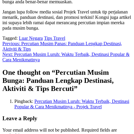
bunga anda benar-benar memuaskan.
Jangan lupa follow media sosial Projek Travel untuk tip perjalanan
menarik, panduan destinasi, dan promosi terkini! Kongsi juga artikel
ini supaya lebih ramai dapat merancang percutian impian mereka
pada musim bunga.
Tagged:
Luar Negara
Tips Travel
Post
Previous:
Percutian Musim Panas: Panduan Lengkap Destinasi,
Aktiviti & Tips
navigation
Next:
Percutian Musim Luruh: Waktu Terbaik, Destinasi Popular &
Cara Menikmatinya
One thought on “
Percutian Musim
Bunga: Panduan Lengkap Destinasi,
Aktiviti & Tips Bercuti
”
Pingback:
Percutian Musim Luruh: Waktu Terbaik, Destinasi
Popular & Cara Menikmatinya - Projek Travel
Leave a Reply
Your email address will not be published.
Required fields are