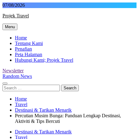
Skip
07/08/2026
to
Projek Travel
content
Menu
Malaysia Travel Portal
Home
Tentang Kami
Penafian
Peta Halaman
Hubungi Kami; Projek Travel
Newsletter
Random News
Search
for:
Home
Travel
Destinasi & Tarikan Menarik
Percutian Musim Bunga: Panduan Lengkap Destinasi,
Aktiviti & Tips Bercuti
Destinasi & Tarikan Menarik
Travel