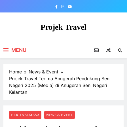
Skip
to
content
Projek Travel
Malaysia Travel Portal
MENU
Home
News & Event
Projek Travel Terima Anugerah Pendukung Seni
Negeri 2025 (Media) di Anugerah Seni Negeri
Kelantan
BERITA SEMASA
NEWS & EVENT