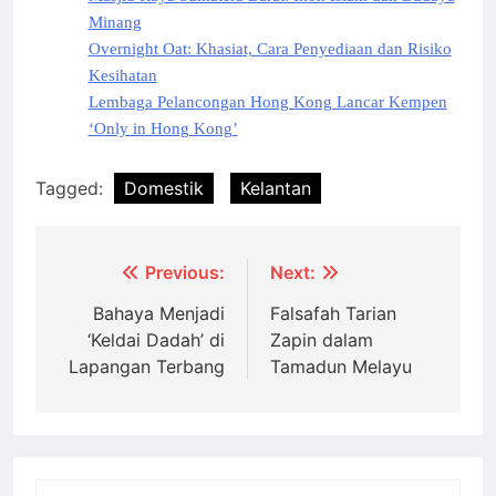
Minang
Overnight Oat: Khasiat, Cara Penyediaan dan Risiko
Kesihatan
Lembaga Pelancongan Hong Kong Lancar Kempen
‘Only in Hong Kong’
Tagged:
Domestik
Kelantan
Post
Previous:
Next:
navigation
Bahaya Menjadi
Falsafah Tarian
‘Keldai Dadah’ di
Zapin dalam
Lapangan Terbang
Tamadun Melayu