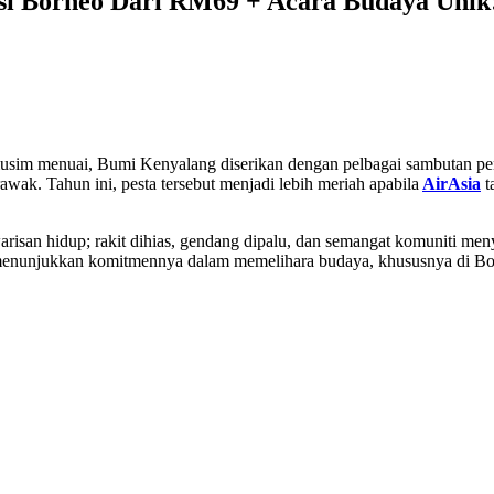
si Borneo Dari RM69 + Acara Budaya Unik
 musim menuai, Bumi Kenyalang diserikan dengan pelbagai sambutan pen
k. Tahun ini, pesta tersebut menjadi lebih meriah apabila
AirAsia
t
isan hidup; rakit dihias, gendang dipalu, dan semangat komuniti menya
menunjukkan komitmennya dalam memelihara budaya, khususnya di Bo