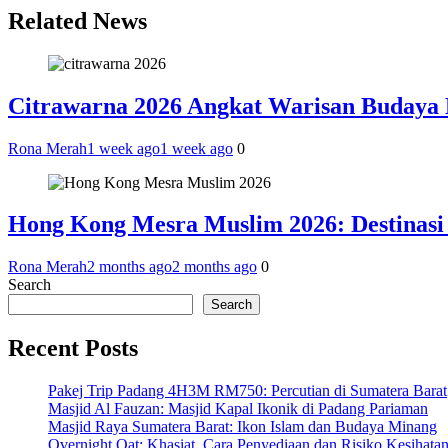
Related News
Citrawarna 2026 Angkat Warisan Budaya 
Rona Merah
1 week ago
1 week ago
0
Hong Kong Mesra Muslim 2026: Destinas
Rona Merah
2 months ago
2 months ago
0
Search
Search
Recent Posts
Pakej Trip Padang 4H3M RM750: Percutian di Sumatera Barat
Masjid Al Fauzan: Masjid Kapal Ikonik di Padang Pariaman
Masjid Raya Sumatera Barat: Ikon Islam dan Budaya Minang
Overnight Oat: Khasiat, Cara Penyediaan dan Risiko Kesihata