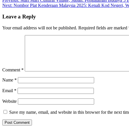
Post
Previous:
Mari Mari Cultural Village, Sabah: Pengalaman Budaya 5 
Next:
Nombor Plat Kenderaan Malaysia 2025: Kenali Kod Negeri, W
navigation
Leave a Reply
Your email address will not be published.
Required fields are marked
Comment
*
Name
*
Email
*
Website
Save my name, email, and website in this browser for the next ti