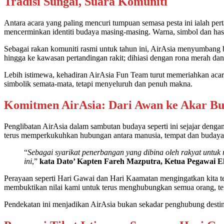
Tradisi Sungai, Suara Komuniti
Antara acara yang paling mencuri tumpuan semasa pesta ini ialah p
mencerminkan identiti budaya masing-masing. Warna, simbol dan has
Sebagai rakan komuniti rasmi untuk tahun ini, AirAsia menyumbang b
hingga ke kawasan pertandingan rakit; dihiasi dengan rona merah da
Lebih istimewa, kehadiran AirAsia Fun Team turut memeriahkan acara
simbolik semata-mata, tetapi menyeluruh dan penuh makna.
Komitmen AirAsia: Dari Awan ke Akar B
Penglibatan AirAsia dalam sambutan budaya seperti ini sejajar den
terus memperkukuhkan hubungan antara manusia, tempat dan budaya
“
Sebagai syarikat penerbangan yang dibina oleh rakyat unt
ini
,”
kata Dato’ Kapten Fareh Mazputra, Ketua Pegawai Ek
Perayaan seperti Hari Gawai dan Hari Kaamatan mengingatkan kita 
membuktikan nilai kami untuk terus menghubungkan semua orang, tem
Pendekatan ini menjadikan AirAsia bukan sekadar penghubung destin