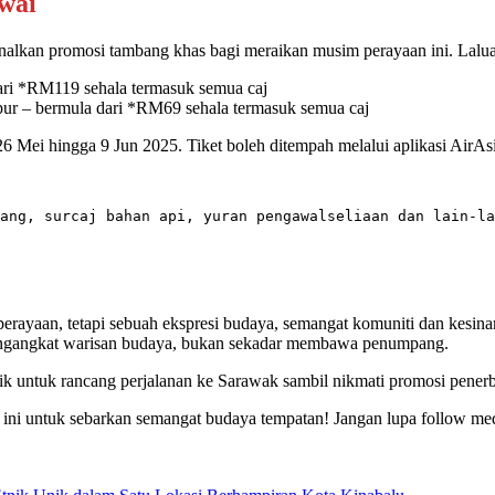
wai
lkan promosi tambang khas bagi meraikan musim perayaan ini. Laluan
ari *RM119 sehala termasuk semua caj
r – bermula dari *RM69 sehala termasuk semua caj
 26 Mei hingga 9 Jun 2025. Tiket boleh ditempah melalui aplikasi Air
ang, surcaj bahan api, yuran pengawalseliaan dan lain-la
erayaan, tetapi sebuah ekspresi budaya, semangat komuniti dan kesi
ngangkat warisan budaya, bukan sekadar membawa penumpang.
ik untuk rancang perjalanan ke Sarawak sambil nikmati promosi pener
5
ini untuk sebarkan semangat budaya tempatan! Jangan lupa follow medi