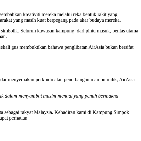
mbahkan kreativiti mereka melalui reka bentuk rakit yang
yarakat yang masih kuat berpegang pada akar budaya mereka.
n simbolik. Seluruh kawasan kampung, dari pintu masuk, pentas utama
aan.
 sekali gus membuktikan bahawa penglibatan AirAsia bukan bersifat
ekadar menyediakan perkhidmatan penerbangan mampu milik, AirAsia
arawak dalam menyambut musim menuai yang penuh bermakna
ita sebagai rakyat Malaysia. Kehadiran kami di Kampung Simpok
pat perhatian.