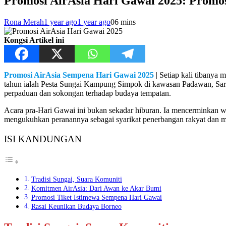
Promosi AirAsia Hari Gawai 2025: Promo
Rona Merah
1 year ago
1 year ago
0
6 mins
Kongsi Artikel ini
Promosi AirAsia Sempena Hari Gawai 2025
| Setiap kali tibanya
tahun ialah Pesta Sungai Kampung Simpok di kawasan Padawan, Sarawa
perpaduan dan sokongan terhadap budaya tempatan.
Acara pra-Hari Gawai ini bukan sekadar hiburan. Ia mencerminkan war
mengukuhkan peranannya sebagai syarikat penerbangan rakyat dan 
ISI KANDUNGAN
Tradisi Sungai, Suara Komuniti
Komitmen AirAsia: Dari Awan ke Akar Bumi
Promosi Tiket Istimewa Sempena Hari Gawai
Rasai Keunikan Budaya Borneo