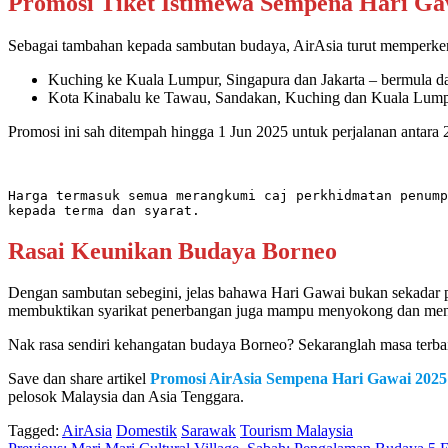
Promosi Tiket Istimewa Sempena Hari Ga
Sebagai tambahan kepada sambutan budaya, AirAsia turut memperkena
Kuching ke Kuala Lumpur, Singapura dan Jakarta – bermula d
Kota Kinabalu ke Tawau, Sandakan, Kuching dan Kuala Lumpu
Promosi ini sah ditempah hingga 1 Jun 2025 untuk perjalanan antara
Harga termasuk semua merangkumi caj perkhidmatan penump
kepada terma dan syarat.
Rasai Keunikan Budaya Borneo
Dengan sambutan sebegini, jelas bahawa Hari Gawai bukan sekadar p
membuktikan syarikat penerbangan juga mampu menyokong dan me
Nak rasa sendiri kehangatan budaya Borneo? Sekaranglah masa terba
Save dan share artikel
Promosi AirAsia Sempena Hari Gawai 202
pelosok Malaysia dan Asia Tenggara.
Tagged:
AirAsia
Domestik
Sarawak
Tourism Malaysia