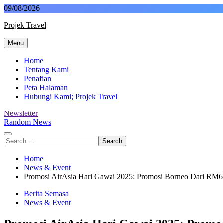
Skip
09/08/2026
to
Projek Travel
content
Menu
Malaysia Travel Portal
Home
Tentang Kami
Penafian
Peta Halaman
Hubungi Kami; Projek Travel
Newsletter
Random News
Search
for:
Home
News & Event
Promosi AirAsia Hari Gawai 2025: Promosi Borneo Dari RM6
Berita Semasa
News & Event