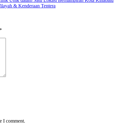
Etnik Unik dalam Satu Lokasi Berhampiran Kota Kinabalu
ilayah & Kenderaan Tentera
*
me I comment.