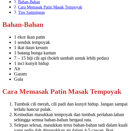
Bahan-Bahan
Cara Memasak Patin Masak Tempoyak
Tips Sampingan
Bahan-Bahan
1 ekor ikan patin
1 senduk tempoyak
1 ikat daun kesum
1 batang bunga kantan
7 – 15 biji cili api (boleh tambah untuk lebih pedas)
1 inci kunyit hidup
Air
Garam
Gula
Cara Memasak Patin Masak Tempoyak
Tumbuk cili merah, cili padi dan kunyit hidup. Jangan sampai
terlalu hancur pulak.
Kemudian masukkan tempoyak dan tumbuk perlahan-lahan
sehingga semua bahan-bahan bergaul rata.
Selepas selesai, masukkan terus bahan-bahan tadi dalam kuali
yang sedia dah dimasukkan air dalam 4-5 cawan. Ikut