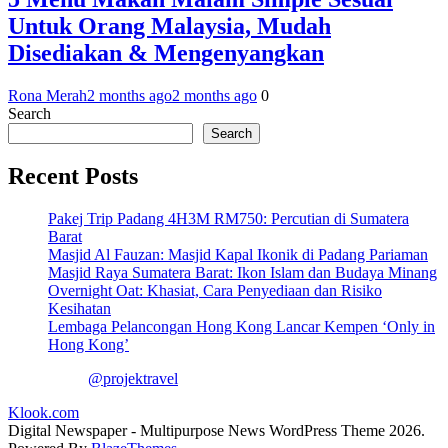
Untuk Orang Malaysia, Mudah
Disediakan & Mengenyangkan
Rona Merah
2 months ago
2 months ago
0
Search
Search
Recent Posts
Pakej Trip Padang 4H3M RM750: Percutian di Sumatera
Barat
Masjid Al Fauzan: Masjid Kapal Ikonik di Padang Pariaman
Masjid Raya Sumatera Barat: Ikon Islam dan Budaya Minang
Overnight Oat: Khasiat, Cara Penyediaan dan Risiko
Kesihatan
Lembaga Pelancongan Hong Kong Lancar Kempen ‘Only in
Hong Kong’
@projektravel
Klook.com
Digital Newspaper - Multipurpose News WordPress Theme 2026.