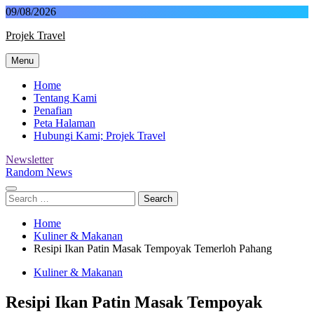
Skip
09/08/2026
to
Projek Travel
content
Menu
Malaysia Travel Portal
Home
Tentang Kami
Penafian
Peta Halaman
Hubungi Kami; Projek Travel
Newsletter
Random News
Search
for:
Home
Kuliner & Makanan
Resipi Ikan Patin Masak Tempoyak Temerloh Pahang
Kuliner & Makanan
Resipi Ikan Patin Masak Tempoyak