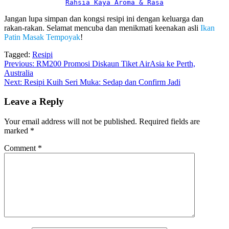
Rahsia Kaya Aroma & Rasa
Jangan lupa simpan dan kongsi resipi ini dengan keluarga dan
rakan-rakan. Selamat mencuba dan menikmati keenakan asli
Ikan
Patin Masak Tempoyak
!
Tagged:
Resipi
Post
Previous:
RM200 Promosi Diskaun Tiket AirAsia ke Perth,
Australia
navigation
Next:
Resipi Kuih Seri Muka: Sedap dan Confirm Jadi
Leave a Reply
Your email address will not be published.
Required fields are
marked
*
Comment
*