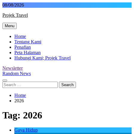
Skip
08/08/2026
to
Projek Travel
content
Menu
Malaysia Travel Portal
Home
Tentang Kami
Penafian
Peta Halaman
Hubungi Kami; Projek Travel
Newsletter
Random News
Search
for:
Home
2026
Tag:
2026
Gaya Hidup