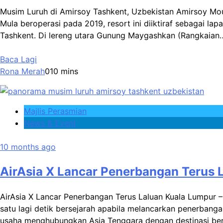
Musim Luruh di Amirsoy Tashkent, Uzbekistan Amirsoy Mo
Mula beroperasi pada 2019, resort ini diiktiraf sebagai lap
Tashkent. Di lereng utara Gunung Maygashkan (Rangkaian
Baca Lagi
Rona Merah
0
10 mins
Majlis Perasmian
News & Event
10 months ago
AirAsia X Lancar Penerbangan Terus
AirAsia X Lancar Penerbangan Terus Laluan Kuala Lumpur 
satu lagi detik bersejarah apabila melancarkan penerbang
usaha menghubungkan Asia Tenggara dengan destinasi be