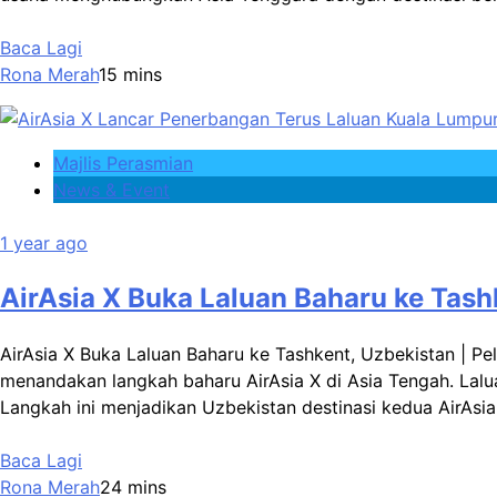
Baca Lagi
Rona Merah
1
5 mins
Majlis Perasmian
News & Event
1 year ago
AirAsia X Buka Laluan Baharu ke Tash
AirAsia X Buka Laluan Baharu ke Tashkent, Uzbekistan | 
menandakan langkah baharu AirAsia X di Asia Tengah. Lal
Langkah ini menjadikan Uzbekistan destinasi kedua AirAsi
Baca Lagi
Rona Merah
2
4 mins