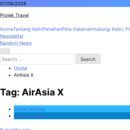
Skip
07/08/2026
to
Projek Travel
content
Home
Tentang Kami
Penafian
Peta Halaman
Hubungi Kami; Pr
Malaysia Travel Portal
Newsletter
Random News
Search
for:
Home
AirAsia X
Tag:
AirAsia X
Berita Semasa
News & Event
6 months ago