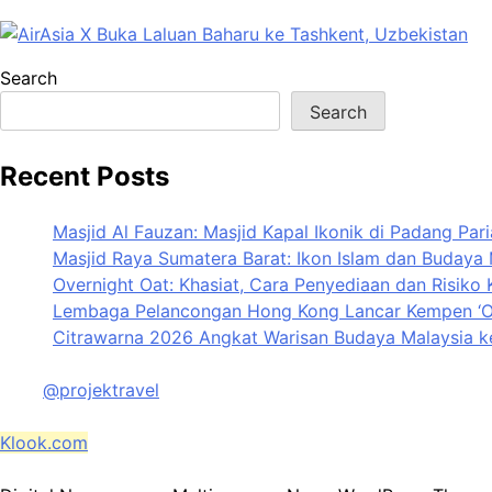
Search
Search
Recent Posts
Masjid Al Fauzan: Masjid Kapal Ikonik di Padang Par
Masjid Raya Sumatera Barat: Ikon Islam dan Budaya
Overnight Oat: Khasiat, Cara Penyediaan dan Risiko 
Lembaga Pelancongan Hong Kong Lancar Kempen ‘On
Citrawarna 2026 Angkat Warisan Budaya Malaysia k
@projektravel
Klook.com