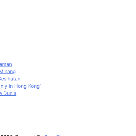
iaman
 Minang
Kesihatan
ly in Hong Kong’
e Dunia