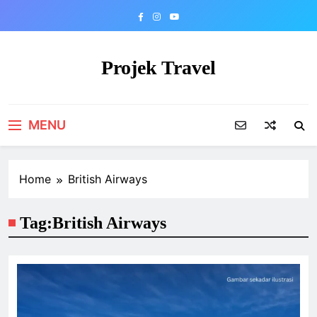
Skip
to
content
Projek Travel
Malaysia Travel Portal
MENU
Home
British Airways
Tag:
British Airways