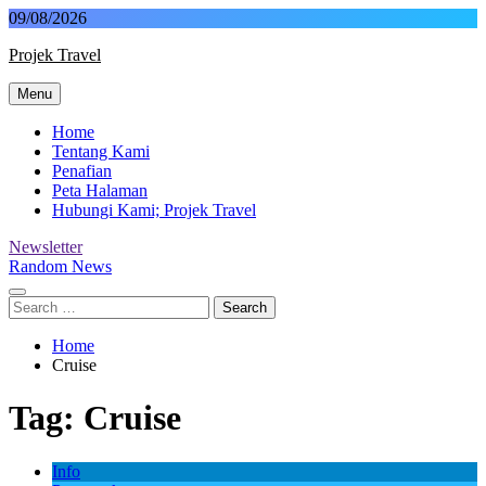
Skip
09/08/2026
to
Projek Travel
content
Menu
Malaysia Travel Portal
Home
Tentang Kami
Penafian
Peta Halaman
Hubungi Kami; Projek Travel
Newsletter
Random News
Search
for:
Home
Cruise
Tag:
Cruise
Info