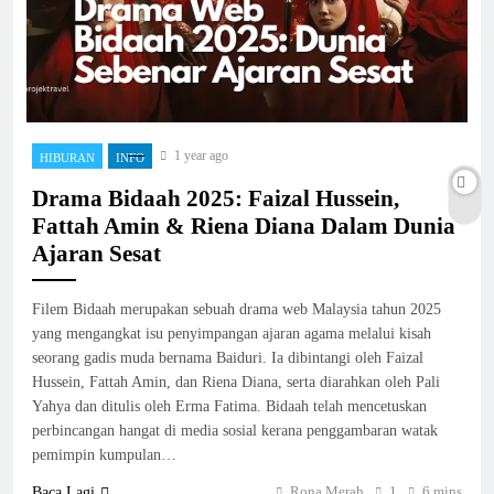
1 year ago
HIBURAN
INFO
Drama Bidaah 2025: Faizal Hussein,
Fattah Amin & Riena Diana Dalam Dunia
Ajaran Sesat
Filem Bidaah merupakan sebuah drama web Malaysia tahun 2025
yang mengangkat isu penyimpangan ajaran agama melalui kisah
seorang gadis muda bernama Baiduri. Ia dibintangi oleh Faizal
Hussein, Fattah Amin, dan Riena Diana, serta diarahkan oleh Pali
Yahya dan ditulis oleh Erma Fatima. Bidaah telah mencetuskan
perbincangan hangat di media sosial kerana penggambaran watak
pemimpin kumpulan…
Rona Merah
1
6 mins
Baca Lagi