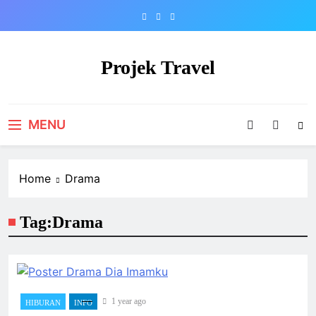
Skip
to
content
Projek Travel
Malaysia Travel Portal
MENU
Home
Drama
Tag:
Drama
1 year ago
HIBURAN
INFO