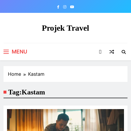
Skip
to
content
Projek Travel
Malaysia Travel Portal
MENU
Home
Kastam
Tag:
Kastam