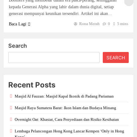
Boomers yang membesar dalam era pasca-perang, sehinggalah
kepada Generasi Alpha yang lahir dalam dunia digital, setiap
generasi mempunyai keunikan tersendiri. Artikel ini akan…
Rona Merah
0
5 mins
Baca Lagi
Search
SEARCH
Recent Posts
Masjid Al Fauzan: Masjid Kapal Ikonik di Padang Pariaman
Masjid Raya Sumatera Barat: Ikon Islam dan Budaya Minang
Overnight Oat: Khasiat, Cara Penyediaan dan Risiko Kesihatan
Lembaga Pelancongan Hong Kong Lancar Kempen ‘Only in Hong
Kong’