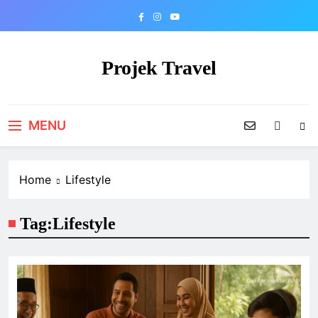
Skip
to
content
Projek Travel
Malaysia Travel Portal
MENU
Home
Lifestyle
Tag:
Lifestyle