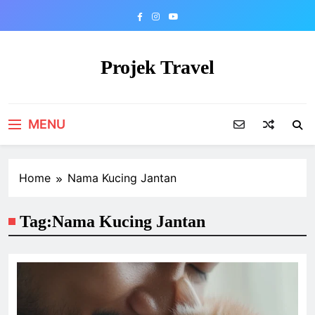
Skip
to
content
Projek Travel
Malaysia Travel Portal
MENU
Home
Nama Kucing Jantan
Tag:
Nama Kucing Jantan