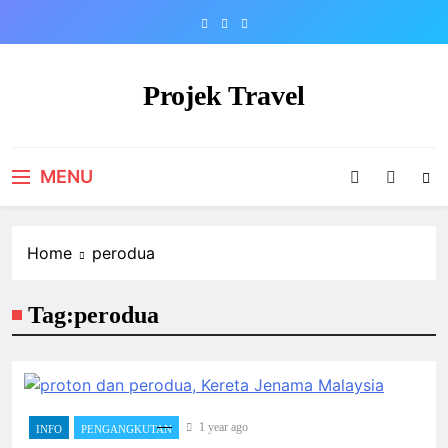
Skip
to
content
Projek Travel
Malaysia Travel Portal
MENU
Home
perodua
Tag:
perodua
1 year ago
INFO
PENGANGKUTAN