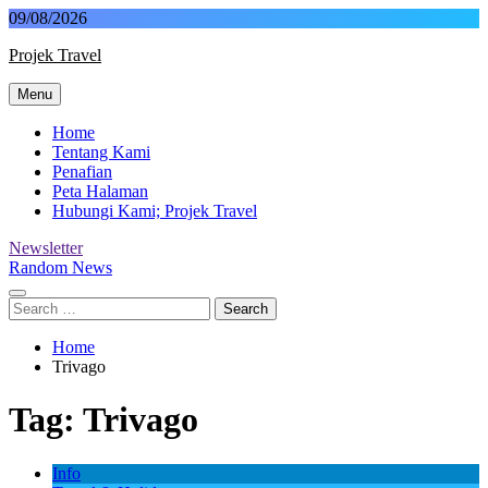
Skip
09/08/2026
to
Projek Travel
content
Menu
Malaysia Travel Portal
Home
Tentang Kami
Penafian
Peta Halaman
Hubungi Kami; Projek Travel
Newsletter
Random News
Search
for:
Home
Trivago
Tag:
Trivago
Info