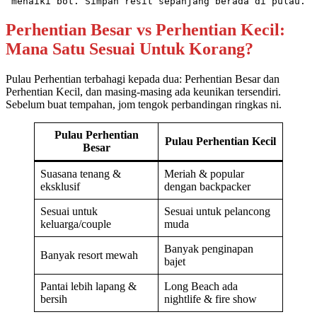
menaiki bot. Simpan resit sepanjang berada di pulau.
Perhentian Besar vs Perhentian Kecil:
Mana Satu Sesuai Untuk Korang?
Pulau Perhentian terbahagi kepada dua: Perhentian Besar dan
Perhentian Kecil, dan masing-masing ada keunikan tersendiri.
Sebelum buat tempahan, jom tengok perbandingan ringkas ni.
Pulau Perhentian
Pulau Perhentian Kecil
Besar
Suasana tenang &
Meriah & popular
eksklusif
dengan backpacker
Sesuai untuk
Sesuai untuk pelancong
keluarga/couple
muda
Banyak penginapan
Banyak resort mewah
bajet
Pantai lebih lapang &
Long Beach ada
bersih
nightlife & fire show