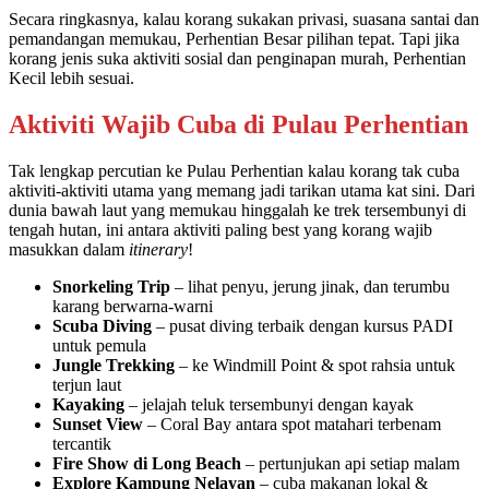
Secara ringkasnya, kalau korang sukakan privasi, suasana santai dan
pemandangan memukau, Perhentian Besar pilihan tepat. Tapi jika
korang jenis suka aktiviti sosial dan penginapan murah, Perhentian
Kecil lebih sesuai.
Aktiviti Wajib Cuba di Pulau Perhentian
Tak lengkap percutian ke Pulau Perhentian kalau korang tak cuba
aktiviti-aktiviti utama yang memang jadi tarikan utama kat sini. Dari
dunia bawah laut yang memukau hinggalah ke trek tersembunyi di
tengah hutan, ini antara aktiviti paling best yang korang wajib
masukkan dalam
itinerary
!
Snorkeling Trip
– lihat penyu, jerung jinak, dan terumbu
karang berwarna-warni
Scuba Diving
– pusat diving terbaik dengan kursus PADI
untuk pemula
Jungle Trekking
– ke Windmill Point & spot rahsia untuk
terjun laut
Kayaking
– jelajah teluk tersembunyi dengan kayak
Sunset View
– Coral Bay antara spot matahari terbenam
tercantik
Fire Show di Long Beach
– pertunjukan api setiap malam
Explore Kampung Nelayan
– cuba makanan lokal &