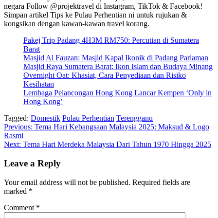
negara Follow @projektravel di Instagram, TikTok & Facebook!
Simpan artikel Tips ke Pulau Perhentian ni untuk rujukan &
kongsikan dengan kawan-kawan travel korang.
Pakej Trip Padang 4H3M RM750: Percutian di Sumatera
Barat
Masjid Al Fauzan: Masjid Kapal Ikonik di Padang Pariaman
Masjid Raya Sumatera Barat: Ikon Islam dan Budaya Minang
Overnight Oat: Khasiat, Cara Penyediaan dan Risiko
Kesihatan
Lembaga Pelancongan Hong Kong Lancar Kempen ‘Only in
Hong Kong’
Tagged:
Domestik
Pulau Perhentian
Terengganu
Post
Previous:
Tema Hari Kebangsaan Malaysia 2025: Maksud & Logo
Rasmi
navigation
Next:
Tema Hari Merdeka Malaysia Dari Tahun 1970 Hingga 2025
Leave a Reply
Your email address will not be published.
Required fields are
marked
*
Comment
*