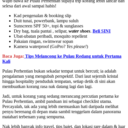
wajib bawa ke Pulau Perhentian supaya trip korang lebih lancar dan
selesa dari awal sampai habis!
Kad pengenalan & booking slip
Duit tunai, powerbank, lampu suluh
Sunscreen SPF 50+, topi & sunglasses
Dry bag, tuala pantai , selipar,
water shoes
.
Beli SINI
Ubat-ubatan peribadi, mosquito repellent
Pakaian ringan, swimwear sopan
Kamera waterproof (GoPro?
Yes please!
)
Baca Juga:
Tips Melancong ke Pulau Redang untuk Pertama
Kali
Pulau Perhentian bukan sekadar tempat untuk bercuti; ia adalah
pengalaman yang mengubah perspektif. Dari laut sejernih kristal
hingga hospitality penduduk tempatan, setiap detik di sini akan
membuatkan korang rasa nak datang lagi dan lagi.
Jadi, untuk korang yang sedang merancang percutian pertama ke
Pulau Perhentian, ambil panduan ini sebagai checklist utama.
Percayalah, tak ada yang lebih memuaskan hati daripada melihat
penyu berenang di depan mata sambil tenggelam dalam panorama
matahari terbenam yang sempurna.
Nak lebih banyak info travel, tips bajet, dan lokasi rare dalam & luar