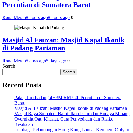
Percutian di Sumatera Barat
Rona Merah
8 hours ago
8 hours ago
0
Masjid Al Fauzan: Masjid Kapal Ikonik
di Padang Pariaman
Rona Merah
5 days ago
5 days ago
0
Search
Search
Recent Posts
Pakej Trip Padang 4H3M RM750: Percutian di Sumatera
Barat
Masjid Al Fauzan: Masjid Kapal Ikonik di Padang Pariaman
Masjid Raya Sumatera Barat: Ikon Islam dan Budaya Minang
Overnight Oat: Khasiat, Cara Penyediaan dan Risiko
Kesihatan
Lembaga Pelancongan Hong Kong Lancar Kempen ‘Only in