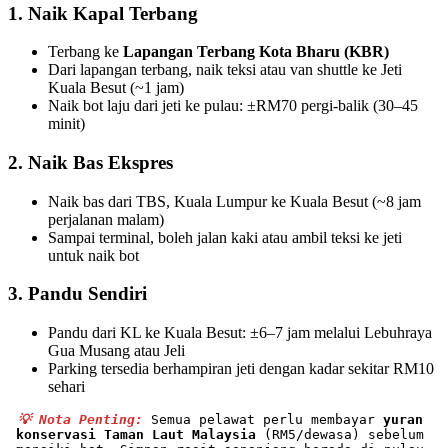
1.
Naik Kapal Terbang
Terbang ke
Lapangan Terbang Kota Bharu (KBR)
Dari lapangan terbang, naik teksi atau van shuttle ke Jeti
Kuala Besut (~1 jam)
Naik bot laju dari jeti ke pulau: ±RM70 pergi-balik (30–45
minit)
2. Naik Bas Ekspres
Naik bas dari TBS, Kuala Lumpur ke Kuala Besut (~8 jam
perjalanan malam)
Sampai terminal, boleh jalan kaki atau ambil teksi ke jeti
untuk naik bot
3. Pandu Sendiri
Pandu dari KL ke Kuala Besut: ±6–7 jam melalui Lebuhraya
Gua Musang atau Jeli
Parking tersedia berhampiran jeti dengan kadar sekitar RM10
sehari
💡 Nota Penting: 
Semua pelawat perlu membayar 
yuran 
konservasi Taman Laut Malaysia 
(RM5/dewasa) sebelum 