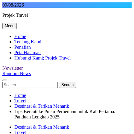
Skip
09/08/2026
to
Projek Travel
content
Menu
Malaysia Travel Portal
Home
Tentang Kami
Penafian
Peta Halaman
Hubungi Kami; Projek Travel
Newsletter
Random News
Search
for:
Home
Travel
Destinasi & Tarikan Menarik
Tips Bercuti ke Pulau Perhentian untuk Kali Pertama:
Panduan Lengkap 2025
Destinasi & Tarikan Menarik
Travel