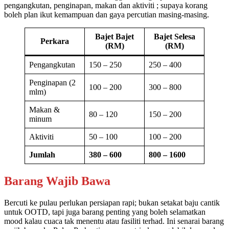
pengangkutan, penginapan, makan dan aktiviti ; supaya korang
boleh plan ikut kemampuan dan gaya percutian masing-masing.
Bajet Bajet
Bajet Selesa
Perkara
(RM)
(RM)
Pengangkutan
150 – 250
250 – 400
Penginapan (2
100 – 200
300 – 800
mlm)
Makan &
80 – 120
150 – 200
minum
Aktiviti
50 – 100
100 – 200
Jumlah
380 – 600
800 – 1600
Barang Wajib Bawa
Bercuti ke pulau perlukan persiapan rapi; bukan setakat baju cantik
untuk OOTD, tapi juga barang penting yang boleh selamatkan
mood kalau cuaca tak menentu atau fasiliti terhad. Ini senarai barang