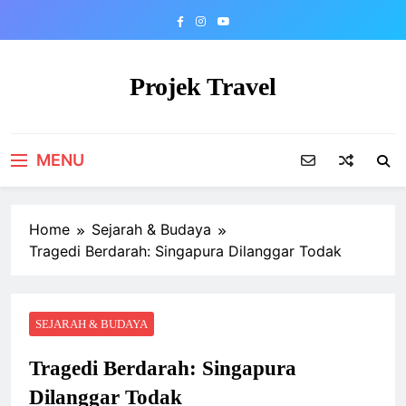
Skip
to
content
Projek Travel
Malaysia Travel Portal
MENU
Home
Sejarah & Budaya
Tragedi Berdarah: Singapura Dilanggar Todak
SEJARAH & BUDAYA
Tragedi Berdarah: Singapura
Dilanggar Todak