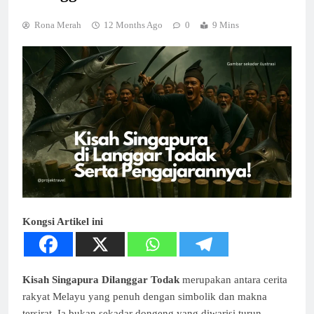
Rona Merah
12 Months Ago
0
9 Mins
Kongsi Artikel ini
Kisah Singapura Dilanggar Todak
merupakan antara cerita
rakyat Melayu yang penuh dengan simbolik dan makna
tersirat. Ia bukan sekadar dongeng yang diwarisi turun-