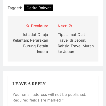
Tagged:
Cerita Rakyat
Post
Previous:
Next:
navigation
Istiadat Diraja
Tips Jimat Duit
Kelantan: Perarakan
Travel di Jepun:
Burung Petala
Rahsia Travel Murah
Indera
ke Jepun
LEAVE A REPLY
Your email address will not be published.
Required fields are marked
*