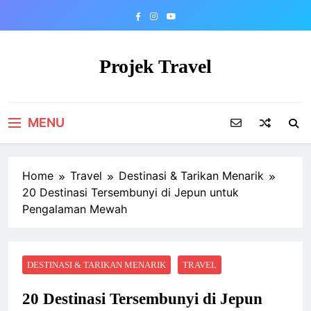
Skip
to
content
Projek Travel
Malaysia Travel Portal
MENU
Home
Travel
Destinasi & Tarikan Menarik
20 Destinasi Tersembunyi di Jepun untuk
Pengalaman Mewah
DESTINASI & TARIKAN MENARIK
TRAVEL
20 Destinasi Tersembunyi di Jepun