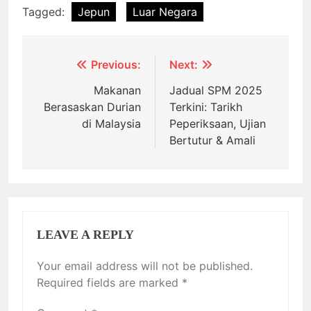
Tagged:
Jepun
Luar Negara
Post
Previous:
Next:
navigation
Makanan
Jadual SPM 2025
Berasaskan Durian
Terkini: Tarikh
di Malaysia
Peperiksaan, Ujian
Bertutur & Amali
LEAVE A REPLY
Your email address will not be published.
Required fields are marked
*