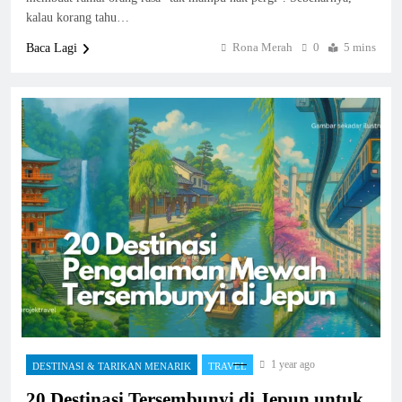
kalau korang tahu…
Rona Merah
0
5 mins
Baca Lagi
1 year ago
DESTINASI & TARIKAN MENARIK
TRAVEL
20 Destinasi Tersembunyi di Jepun untuk