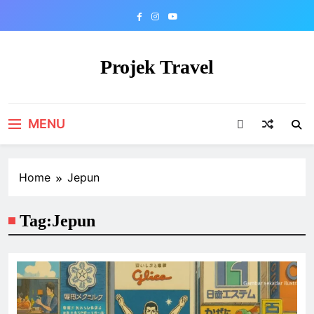
Skip
to
content
Projek Travel
Malaysia Travel Portal
MENU
Home
Jepun
Tag:
Jepun