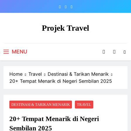
Skip
to
content
Projek Travel
Malaysia Travel Portal
MENU
Home
Travel
Destinasi & Tarikan Menarik
20+ Tempat Menarik di Negeri Sembilan 2025
DESTINASI & TARIKAN MENARIK
TRAVEL
20+ Tempat Menarik di Negeri
Sembilan 2025