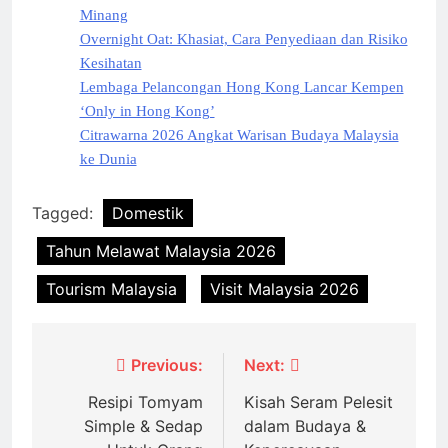
Minang
Overnight Oat: Khasiat, Cara Penyediaan dan Risiko
Kesihatan
Lembaga Pelancongan Hong Kong Lancar Kempen
‘Only in Hong Kong’
Citrawarna 2026 Angkat Warisan Budaya Malaysia
ke Dunia
Tagged:
Domestik
Tahun Melawat Malaysia 2026
Tourism Malaysia
Visit Malaysia 2026
Post
Previous:
Next:
navigation
Resipi Tomyam
Kisah Seram Pelesit
Simple & Sedap
dalam Budaya &