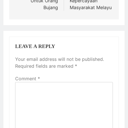
Untuk Orang
Kepercayaan
Bujang
Masyarakat Melayu
LEAVE A REPLY
Your email address will not be published.
Required fields are marked
*
Comment
*