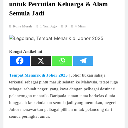
untuk Percutian Keluarga & Alam
Semula Jadi
Rona Merah
1 Year Ago
0
4 Mins
Kongsi Artikel ini
Tempat Menarik di Johor 2025
| Johor bukan sahaja
terkenal sebagai pintu masuk selatan ke Malaysia, tetapi juga
sebagai sebuah negeri yang kaya dengan pelbagai destinasi
pelancongan menarik. Daripada taman tema berkelas dunia
hinggalah ke keindahan semula jadi yang memukau, negeri
Johor menawarkan pelbagai pilihan untuk pelancong dari
semua peringkat umur.