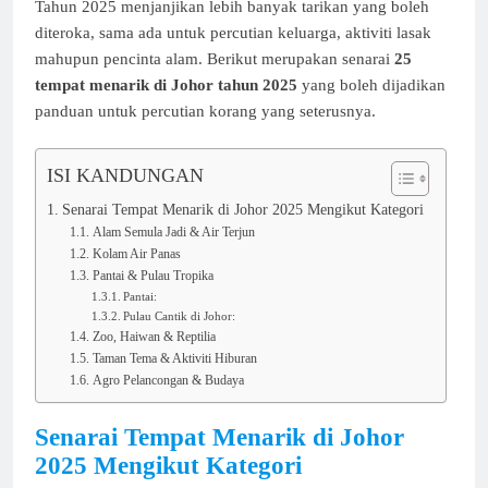
Tahun 2025 menjanjikan lebih banyak tarikan yang boleh
diteroka, sama ada untuk percutian keluarga, aktiviti lasak
mahupun pencinta alam. Berikut merupakan senarai
25
tempat menarik di Johor tahun 2025
yang boleh dijadikan
panduan untuk percutian korang yang seterusnya.
ISI KANDUNGAN
Senarai Tempat Menarik di Johor 2025 Mengikut Kategori
Alam Semula Jadi & Air Terjun
Kolam Air Panas
Pantai & Pulau Tropika
Pantai:
Pulau Cantik di Johor:
Zoo, Haiwan & Reptilia
Taman Tema & Aktiviti Hiburan
Agro Pelancongan & Budaya
Senarai Tempat Menarik di Johor
2025 Mengikut Kategori