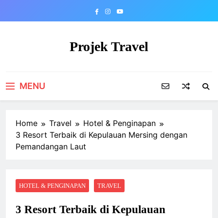
Skip
to
content
Projek Travel
Malaysia Travel Portal
MENU
Home
Travel
Hotel & Penginapan
3 Resort Terbaik di Kepulauan Mersing dengan
Pemandangan Laut
HOTEL & PENGINAPAN
TRAVEL
3 Resort Terbaik di Kepulauan