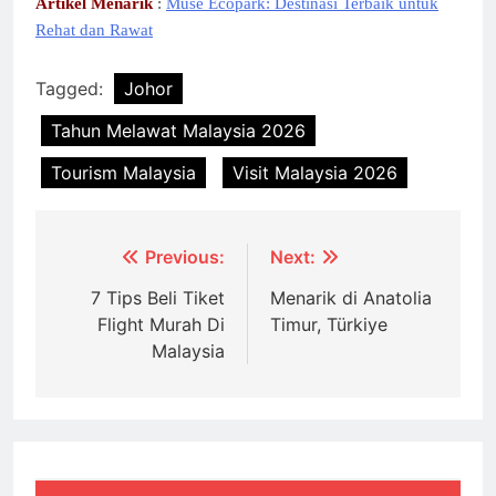
Artikel Menarik
:
Muse Ecopark: Destinasi Terbaik untuk
Rehat dan Rawat
Tagged:
Johor
Tahun Melawat Malaysia 2026
Tourism Malaysia
Visit Malaysia 2026
Post
Previous:
Next:
navigation
7 Tips Beli Tiket
Menarik di Anatolia
Flight Murah Di
Timur, Türkiye
Malaysia