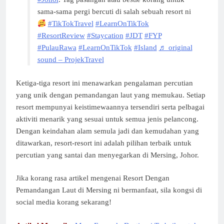
sama-sama pergi bercuti di salah sebuah resort ni
#TikTokTravel
#LearnOnTikTok
#ResortReview
#Staycation
#JDT
#FYP
#PulauRawa
#LearnOnTikTok
#Island
♬ original
sound – ProjekTravel
Ketiga-tiga resort ini menawarkan pengalaman percutian
yang unik dengan pemandangan laut yang memukau. Setiap
resort mempunyai keistimewaannya tersendiri serta pelbagai
aktiviti menarik yang sesuai untuk semua jenis pelancong.
Dengan keindahan alam semula jadi dan kemudahan yang
ditawarkan, resort-resort ini adalah pilihan terbaik untuk
percutian yang santai dan menyegarkan di Mersing, Johor.
Jika korang rasa artikel mengenai Resort Dengan
Pemandangan Laut di Mersing ni bermanfaat, sila kongsi di
social media korang sekarang!