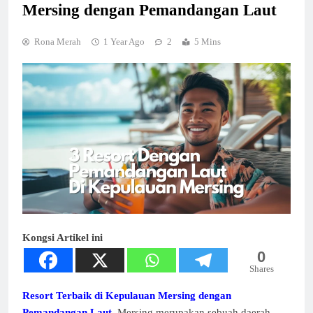
Mersing dengan Pemandangan Laut
Rona Merah
1 Year Ago
2
5 Mins
Kongsi Artikel ini
0
Shares
Resort Terbaik di Kepulauan Mersing dengan
Pemandangan Laut
. Mersing merupakan sebuah daerah