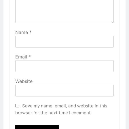
Name
*
Email
*
Website
Save my name, email, and website in this
browser for the next time I comment.