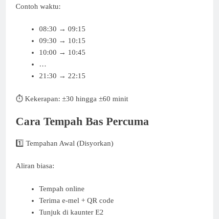
Contoh waktu:
08:30 → 09:15
09:30 → 10:15
10:00 → 10:45
…
21:30 → 22:15
⏱ Kekerapan: ±30 hingga ±60 minit
Cara Tempah Bas Percuma
1️⃣ Tempahan Awal (Disyorkan)
Aliran biasa:
Tempah online
Terima e-mel + QR code
Tunjuk di kaunter E2