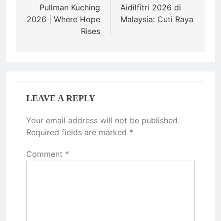
Pullman Kuching
Aidilfitri 2026 di
2026 | Where Hope
Malaysia: Cuti Raya
Rises
LEAVE A REPLY
Your email address will not be published.
Required fields are marked
*
Comment
*