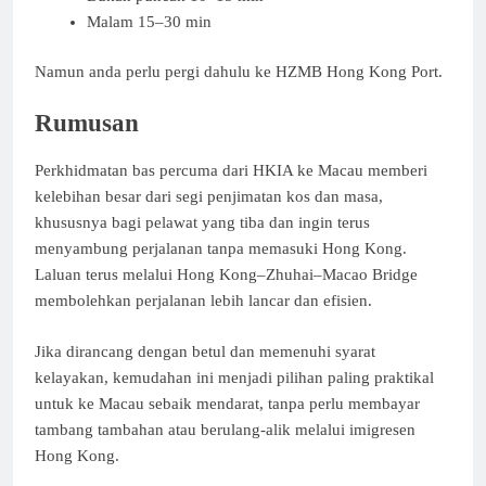
Malam 15–30 min
Namun anda perlu pergi dahulu ke HZMB Hong Kong Port.
Rumusan
Perkhidmatan bas percuma dari HKIA ke Macau memberi
kelebihan besar dari segi penjimatan kos dan masa,
khususnya bagi pelawat yang tiba dan ingin terus
menyambung perjalanan tanpa memasuki Hong Kong.
Laluan terus melalui Hong Kong–Zhuhai–Macao Bridge
membolehkan perjalanan lebih lancar dan efisien.
Jika dirancang dengan betul dan memenuhi syarat
kelayakan, kemudahan ini menjadi pilihan paling praktikal
untuk ke Macau sebaik mendarat, tanpa perlu membayar
tambang tambahan atau berulang-alik melalui imigresen
Hong Kong.