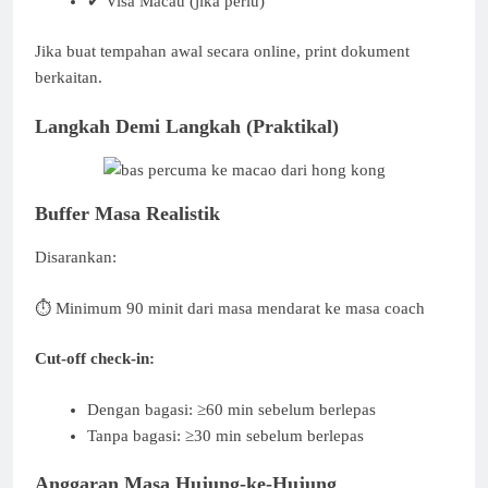
✔ Visa Macau (jika perlu)
Jika buat tempahan awal secara online, print dokument
berkaitan.
Langkah Demi Langkah (Praktikal)
Buffer Masa Realistik
Disarankan:
⏱ Minimum 90 minit dari masa mendarat ke masa coach
Cut-off check-in:
Dengan bagasi: ≥60 min sebelum berlepas
Tanpa bagasi: ≥30 min sebelum berlepas
Anggaran Masa Hujung-ke-Hujung