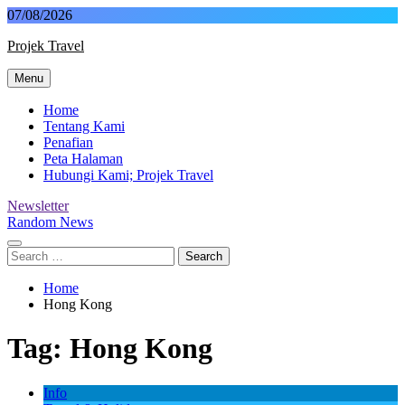
Skip
07/08/2026
to
Projek Travel
content
Menu
Malaysia Travel Portal
Home
Tentang Kami
Penafian
Peta Halaman
Hubungi Kami; Projek Travel
Newsletter
Random News
Search
for:
Home
Hong Kong
Tag:
Hong Kong
Info