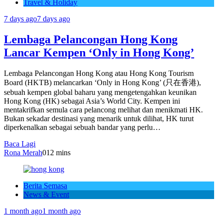
Travel & Holiday
7 days ago
7 days ago
Lembaga Pelancongan Hong Kong
Lancar Kempen ‘Only in Hong Kong’
Lembaga Pelancongan Hong Kong atau Hong Kong Tourism
Board (HKTB) melancarkan ‘Only in Hong Kong’ (只在香港),
sebuah kempen global baharu yang mengetengahkan keunikan
Hong Kong (HK) sebagai Asia’s World City. Kempen ini
mentakrifkan semula cara pelancong melihat dan menikmati HK.
Bukan sekadar destinasi yang menarik untuk dilihat, HK turut
diperkenalkan sebagai sebuah bandar yang perlu…
Baca Lagi
Rona Merah
0
12 mins
Berita Semasa
News & Event
1 month ago
1 month ago