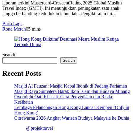
laporan terkini Mastercard-CrescentRating 2025 Global Muslim
Travel Index (GMTI). Ini menunjukkan peningkatan satu anak
tangga berbanding kedudukan tahun lalu. Pengiktirafan ini…
Baca Lagi
Rona Merah
0
5 mins
Search
Search
Recent Posts
Masjid Al Fauzan: Masjid Kapal Ikonik di Padang Pariaman
Masjid Raya Sumatera Barat: Ikon Islam dan Budaya Minang
Overnight Oat: Khasiat, Cara Penyediaan dan Risiko
Kesihatan
Lembaga Pelancongan Hong Kong Lancar Kempen ‘Only in
Hong Kong’
Citrawarna 2026 Angkat Warisan Budaya Malaysia ke Dunia
@projektravel