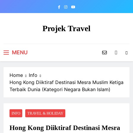
Skip
to
content
Projek Travel
Malaysia Travel Portal
MENU
Home
Info
Hong Kong Diiktiraf Destinasi Mesra Muslim Ketiga
Terbaik Dunia (Kategori Negara Bukan Islam)
INFO
TRAVEL & HOLIDAY
Hong Kong Diiktiraf Destinasi Mesra