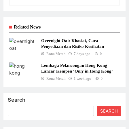
Related News
Overnight Oat: Khasiat, Cara
Penyediaan dan Risiko Kesihatan
Rona Merah
7 days ago
0
Lembaga Pelancongan Hong Kong
Lancar Kempen ‘Only in Hong Kong’
Rona Merah
1 week ago
0
Search
SEARCH