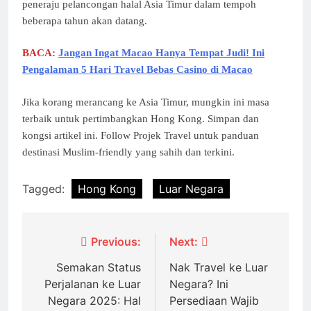
peneraju pelancongan halal Asia Timur dalam tempoh
beberapa tahun akan datang.
BACA:
Jangan Ingat Macao Hanya Tempat Judi! Ini
Pengalaman 5 Hari Travel Bebas Casino di Macao
Jika korang merancang ke Asia Timur, mungkin ini masa
terbaik untuk pertimbangkan Hong Kong. Simpan dan
kongsi artikel ini. Follow Projek Travel untuk panduan
destinasi Muslim-friendly yang sahih dan terkini.
Tagged:
Hong Kong
Luar Negara
Post
Previous:
Next:
navigation
Semakan Status
Nak Travel ke Luar
Perjalanan ke Luar
Negara? Ini
Negara 2025: Hal
Persediaan Wajib