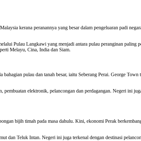
i Malaysia kerana peranannya yang besar dalam pengeluaran padi negara.
n melalui Pulau Langkawi yang menjadi antara pulau peranginan palin
erti Melayu, Cina, India dan Siam.
ada bahagian pulau dan tanah besar, iaitu Seberang Perai. George Tow
 pembuatan elektronik, pelancongan dan perdagangan. Negeri ini juga
mbongan bijih timah pada masa dahulu. Kini, ekonomi Perak berkembang
ut dan Teluk Intan. Negeri ini juga terkenal dengan destinasi pelanc