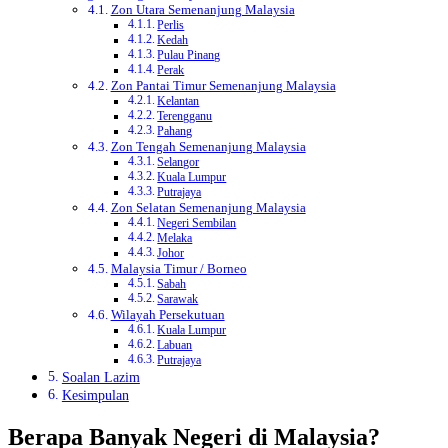
Zon Utara Semenanjung Malaysia
Perlis
Kedah
Pulau Pinang
Perak
Zon Pantai Timur Semenanjung Malaysia
Kelantan
Terengganu
Pahang
Zon Tengah Semenanjung Malaysia
Selangor
Kuala Lumpur
Putrajaya
Zon Selatan Semenanjung Malaysia
Negeri Sembilan
Melaka
Johor
Malaysia Timur / Borneo
Sabah
Sarawak
Wilayah Persekutuan
Kuala Lumpur
Labuan
Putrajaya
Soalan Lazim
Kesimpulan
Berapa Banyak Negeri di Malaysia?