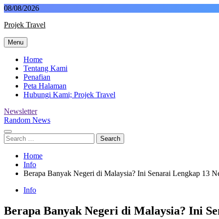
Skip
08/08/2026
to
Projek Travel
content
Menu
Malaysia Travel Portal
Home
Tentang Kami
Penafian
Peta Halaman
Hubungi Kami; Projek Travel
Newsletter
Random News
Search
for:
Home
Info
Berapa Banyak Negeri di Malaysia? Ini Senarai Lengkap 13 N
Info
Berapa Banyak Negeri di Malaysia? Ini S