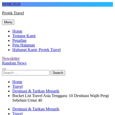
Skip
09/08/2026
to
Projek Travel
content
Menu
Malaysia Travel Portal
Home
Tentang Kami
Penafian
Peta Halaman
Hubungi Kami; Projek Travel
Newsletter
Random News
Search
for:
Home
Travel
Destinasi & Tarikan Menarik
Bucket List Travel Asia Tenggara: 10 Destinasi Wajib Pergi
Sebelum Umur 40
Destinasi & Tarikan Menarik
Travel