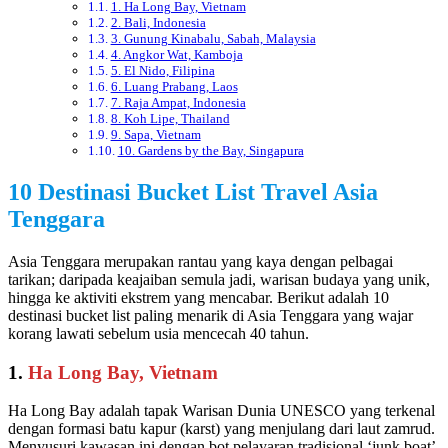
1. Ha Long Bay, Vietnam
2. Bali, Indonesia
3. Gunung Kinabalu, Sabah, Malaysia
4. Angkor Wat, Kamboja
5. El Nido, Filipina
6. Luang Prabang, Laos
7. Raja Ampat, Indonesia
8. Koh Lipe, Thailand
9. Sapa, Vietnam
10. Gardens by the Bay, Singapura
10 Destinasi Bucket List Travel Asia
Tenggara
Asia Tenggara merupakan rantau yang kaya dengan pelbagai
tarikan; daripada keajaiban semula jadi, warisan budaya yang unik,
hingga ke aktiviti ekstrem yang mencabar. Berikut adalah 10
destinasi bucket list paling menarik di Asia Tenggara yang wajar
korang lawati sebelum usia mencecah 40 tahun.
1.
Ha Long Bay, Vietnam
Ha Long Bay adalah tapak Warisan Dunia UNESCO yang terkenal
dengan formasi batu kapur (karst) yang menjulang dari laut zamrud.
Menyusuri kawasan ini dengan bot pelayaran tradisional ‘junk boat’