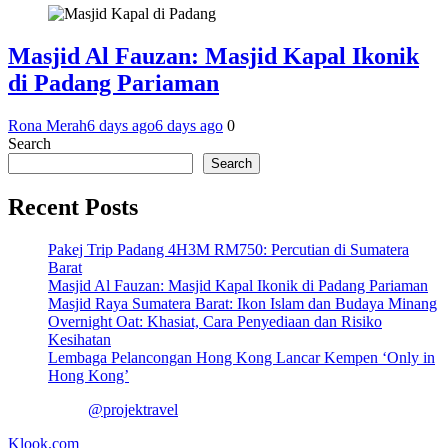
Masjid Al Fauzan: Masjid Kapal Ikonik
di Padang Pariaman
Rona Merah
6 days ago
6 days ago
0
Search
Search
Recent Posts
Pakej Trip Padang 4H3M RM750: Percutian di Sumatera
Barat
Masjid Al Fauzan: Masjid Kapal Ikonik di Padang Pariaman
Masjid Raya Sumatera Barat: Ikon Islam dan Budaya Minang
Overnight Oat: Khasiat, Cara Penyediaan dan Risiko
Kesihatan
Lembaga Pelancongan Hong Kong Lancar Kempen ‘Only in
Hong Kong’
@projektravel
Klook.com