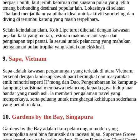
berpasir putih, laut jernih kebiruan dan suasana pulau yang lebih
tenang berbanding destinasi popular lain. Lokasinya di selatan
Thailand menjadikannya pilihan ideal untuk aktiviti snorkeling dan
diving di terumbu karang yang masih terpelihara.
Selain keindahan alam, Koh Lipe turut dikenali dengan kawasan
pejalan kaki yang meriah, restoran makanan laut segar dan
penginapan tepi pantai. Ia sesuai untuk pelancong yang mahukan
pengalaman pulau tropika yang santai dan eksklusif.
9.
Sapa, Vietnam
Sapa adalah kawasan pergunungan yang terletak di utara Vietnam,
terkenal dengan landskap sawah padi bertingkat dan masyarakat
etnik minoriti seperti H’mong dan Dao. Pengembaraan ke kampung-
kampung tradisional membawa pelancong kepada gaya hidup luar
bandar yang masih asli. Ia memberi pengalaman travel yang
memperkaya, serta peluang untuk menghargai kehidupan sederhana
yang penuh makna.
10.
Gardens by the Bay, Singapura
Gardens by the Bay adalah ikon pelancongan moden yang
menonjolkan seni bina futuristik dan inovasi hijau. Supertree Grove
yang bercahaya pada waktu malam, Flower Dome dan Cloud Forest