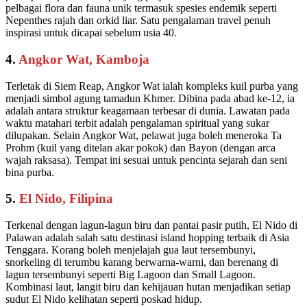
pelbagai flora dan fauna unik termasuk spesies endemik seperti
Nepenthes rajah dan orkid liar. Satu pengalaman travel penuh
inspirasi untuk dicapai sebelum usia 40.
4.
Angkor Wat, Kamboja
Terletak di Siem Reap, Angkor Wat ialah kompleks kuil purba yang
menjadi simbol agung tamadun Khmer. Dibina pada abad ke-12, ia
adalah antara struktur keagamaan terbesar di dunia. Lawatan pada
waktu matahari terbit adalah pengalaman spiritual yang sukar
dilupakan. Selain Angkor Wat, pelawat juga boleh meneroka Ta
Prohm (kuil yang ditelan akar pokok) dan Bayon (dengan arca
wajah raksasa). Tempat ini sesuai untuk pencinta sejarah dan seni
bina purba.
5.
El Nido, Filipina
Terkenal dengan lagun-lagun biru dan pantai pasir putih, El Nido di
Palawan adalah salah satu destinasi island hopping terbaik di Asia
Tenggara. Korang boleh menjelajah gua laut tersembunyi,
snorkeling di terumbu karang berwarna-warni, dan berenang di
lagun tersembunyi seperti Big Lagoon dan Small Lagoon.
Kombinasi laut, langit biru dan kehijauan hutan menjadikan setiap
sudut El Nido kelihatan seperti poskad hidup.