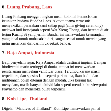
6.
Luang Prabang, Laos
Luang Prabang menggabungkan unsur kolonial Perancis dan
keunikan budaya Buddha Laos. Aktiviti utama termasuk
menyaksikan perarakan sami setiap pagi (alms giving ceremony),
melawat kuil bersejarah seperti Wat Xieng Thong, dan berehat di air
terjun Kuang Si yang jernih. Bandar ini menawarkan ketenangan
yang ideal untuk muhasabah diri, sangat sesuai untuk mereka yang
ingin melarikan diri dari hiruk-pikuk bandar.
7.
Raja Ampat, Indonesia
Bagi penyelam tegar, Raja Ampat adalah destinasi impian. Dengan
biodiversiti marin tertinggi di dunia, tempat ini menawarkan
pengalaman menyelam yang luar biasa. Terumbu karang masih
terpelihara, dan spesies laut seperti pari manta, ikan badut dan
nudibranch boleh ditemui dengan mudah. Jika korang tak
menyelam, masih banyak aktiviti lain seperti mendaki ke viewpoint
Piaynemo dan meneroka pulau terpencil.
8.
Koh Lipe, Thailand
Digelar “Maldives of Thailand”, Koh Lipe menawarkan pantai