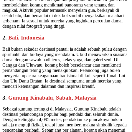
membolehkan korang menikmati panorama yang tenang dan
magikal. Aktiviti popular termasuk menyelam gua, berkayak di
celah batu, dan bersantai di dek bot sambil menyaksikan matahari
terbenam. Ia sesuai untuk mereka yang inginkan percutian damai
dengan nilai fotografi yang tinggi.
2.
Bali, Indonesia
Bali bukan sekadar destinasi pantai; ia adalah sebuah pulau dengan
spiritualiti dan budaya yang mendalam. Ubud menawarkan suasana
damai dengan sawah padi teres, kelas yoga, dan galeri seni. Di
Canggu dan Uluwatu, korang boleh berselancar atau menikmati
pemandangan tebing yang menakjubkan. Pelancong juga boleh
menyertai upacara keagamaan tradisional di kuil seperti Tanah Lot
dan Ulu Danu Bratan. Ia destinasi sempurna untuk mereka yang
mencari ketenangan dalaman dan inspirasi kreatif.
3.
Gunung Kinabalu, Sabah, Malaysia
Sebagai gunung tertinggi di Malaysia, Gunung Kinabalu adalah
destinasi pelancongan popular bagi pendaki dari seluruh dunia.
Dengan ketinggian 4,095 meter, pendakian ke puncaknya bukan
sahaja menguji fizikal, tetapi juga memberi makna simbolik kepada
pencapaian peribadi. Sepanjang perjalanan, korang akan menemui