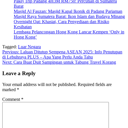
Pakej Trip Padang 4H3M RM750: Percutian di Sumatera
Barat
Masjid Al Fauzan: Masjid Kapal Ikonik di Padang Pariaman
Masjid Raya Sumatera Barat: Ikon Islam dan Budaya Minang
Overnight Oat: Khasiat, Cara Penyediaan dan Risiko
Kesihatan
Lembaga Pelancongan Hong Kong Lancar Kempen ‘Only in
Hong Kong’
Tagged:
Luar Negara
Post
Previous:
Laluan Ditutup Sempena ASEAN 2025: Info Penutupan
di Lebuhraya PLUS – Apa Yang Perlu Anda Tahu
navigation
Next:
Cara Buat Duit Sampingan untuk Tabung Travel Korang
Leave a Reply
Your email address will not be published.
Required fields are
marked
*
Comment
*