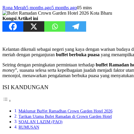
Rona Merah
5 months ago
5 months ago
0
5 mins
Kongsi Artikel ini
Kelantan dikenali sebagai negeri yang kaya dengan warisan budaya dan
meriah dengan penganjuran
buffet berbuka puasa
yang menampilkan 
Seiring dengan peningkatan permintaan terhadap
buffet Ramadan ho
money
”, suasana selesa serta kepelbagaian juadah menjadi faktor u
menonjol, menawarkan pengalaman berbuka puasa yang menyatukan rasa
ISI KANDUNGAN
Maklumat Buffet Ramadhan Crown Garden Hotel 2026
Tarikan Utama Bufet Ramadan di Crown Garden Hotel
SOALAN LAZIM (FAQ)
RUMUSAN