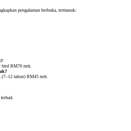
engkapkan pengalaman berbuka, termasuk:
6?
 bird RM70 nett.
nak?
k (7–12 tahun) RM45 nett.
 terhad.