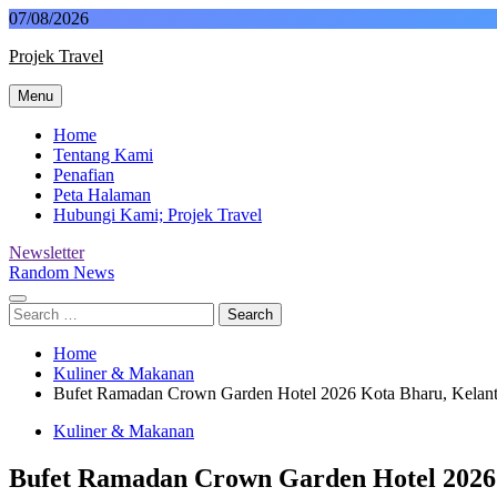
Skip
07/08/2026
to
Projek Travel
content
Menu
Malaysia Travel Portal
Home
Tentang Kami
Penafian
Peta Halaman
Hubungi Kami; Projek Travel
Newsletter
Random News
Search
for:
Home
Kuliner & Makanan
Bufet Ramadan Crown Garden Hotel 2026 Kota Bharu, Kelan
Kuliner & Makanan
Bufet Ramadan Crown Garden Hotel 2026