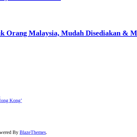
uk Orang Malaysia, Mudah Disediakan & 
n
Hong Kong’
owered By
BlazeThemes
.