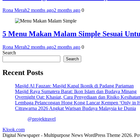
Rona Merah
2 months ago
2 months ago
0
5 Menu Makan Malam Simple Sesuai Unt
Rona Merah
2 months ago
2 months ago
0
Search
Search
Recent Posts
Masjid Al Fauzan: Masjid Kapal Ikonik di Padang Pariaman
Masjid Raya Sumatera Barat: Ikon Islam dan Budaya Minang
Overnight Oat: Khasiat, Cara Penyediaan dan Risiko Kesihata
Lembaga Pelancongan Hong Kong Lancar Kempen ‘Only in 
Citrawarna 2026 Angkat Warisan Budaya Malaysia ke Dunia
@projektravel
Klook.com
Digital Newspaper - Multipurpose News WordPress Theme 2026. P