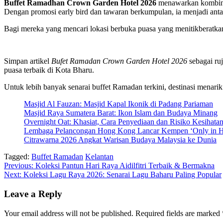
Buffet Ramadhan Crown Garden Hotel 2026
menawarkan kombinas
Dengan promosi early bird dan tawaran berkumpulan, ia menjadi antar
Bagi mereka yang mencari lokasi berbuka puasa yang menitikberatka
Simpan artikel
Bufet Ramadan Crown Garden Hotel 2026
sebagai ru
puasa terbaik di Kota Bharu.
Untuk lebih banyak senarai buffet Ramadan terkini, destinasi menarik
Masjid Al Fauzan: Masjid Kapal Ikonik di Padang Pariaman
Masjid Raya Sumatera Barat: Ikon Islam dan Budaya Minang
Overnight Oat: Khasiat, Cara Penyediaan dan Risiko Kesihata
Lembaga Pelancongan Hong Kong Lancar Kempen ‘Only in 
Citrawarna 2026 Angkat Warisan Budaya Malaysia ke Dunia
Tagged:
Buffet Ramadan
Kelantan
Post
Previous:
Koleksi Pantun Hari Raya Aidilfitri Terbaik & Bermakna
Next:
Koleksi Lagu Raya 2026: Senarai Lagu Baharu Paling Popular
navigation
Leave a Reply
Your email address will not be published.
Required fields are marked