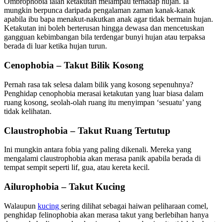
Ombrophobia ialah ketakutan melampau terhadap hujan. Ia
mungkin berpunca daripada pengalaman zaman kanak-kanak
apabila ibu bapa menakut-nakutkan anak agar tidak bermain hujan.
Ketakutan ini boleh berterusan hingga dewasa dan mencetuskan
gangguan kebimbangan bila terdengar bunyi hujan atau terpaksa
berada di luar ketika hujan turun.
Cenophobia – Takut Bilik Kosong
Pernah rasa tak selesa dalam bilik yang kosong sepenuhnya?
Penghidap cenophobia merasai ketakutan yang luar biasa dalam
ruang kosong, seolah-olah ruang itu menyimpan ‘sesuatu’ yang
tidak kelihatan.
Claustrophobia – Takut Ruang Tertutup
Ini mungkin antara fobia yang paling dikenali. Mereka yang
mengalami claustrophobia akan merasa panik apabila berada di
tempat sempit seperti lif, gua, atau kereta kecil.
Ailurophobia – Takut Kucing
Walaupun
kucing
sering dilihat sebagai haiwan peliharaan comel,
penghidap felinophobia akan merasa takut yang berlebihan hanya