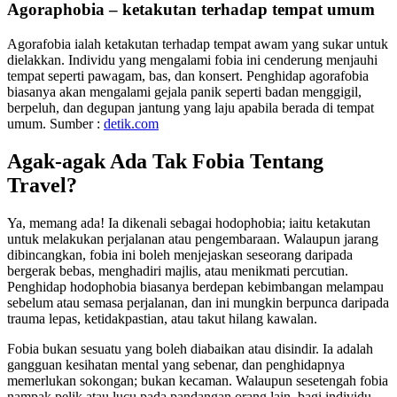
Agoraphobia – ketakutan terhadap tempat umum
Agorafobia ialah ketakutan terhadap tempat awam yang sukar untuk
dielakkan. Individu yang mengalami fobia ini cenderung menjauhi
tempat seperti pawagam, bas, dan konsert. Penghidap agorafobia
biasanya akan mengalami gejala panik seperti badan menggigil,
berpeluh, dan degupan jantung yang laju apabila berada di tempat
umum. Sumber :
detik.com
Agak-agak Ada Tak Fobia Tentang
Travel?
Ya, memang ada! Ia dikenali sebagai hodophobia; iaitu ketakutan
untuk melakukan perjalanan atau pengembaraan. Walaupun jarang
dibincangkan, fobia ini boleh menjejaskan seseorang daripada
bergerak bebas, menghadiri majlis, atau menikmati percutian.
Penghidap hodophobia biasanya berdepan kebimbangan melampau
sebelum atau semasa perjalanan, dan ini mungkin berpunca daripada
trauma lepas, ketidakpastian, atau takut hilang kawalan.
Fobia bukan sesuatu yang boleh diabaikan atau disindir. Ia adalah
gangguan kesihatan mental yang sebenar, dan penghidapnya
memerlukan sokongan; bukan kecaman. Walaupun sesetengah fobia
nampak pelik atau lucu pada pandangan orang lain, bagi individu