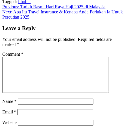
Tagged:
Phobia
Post
Previous:
Tarikh Rasmi Hari Raya Haji 2025 di Malaysia
Next:
Apa Itu Travel Insurance & Kenapa Anda Perlukan Ia Untuk
navigation
Percutian 2025
Leave a Reply
Your email address will not be published.
Required fields are
marked
*
Comment
*
Name
*
Email
*
Website