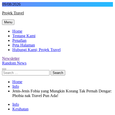
Skip
09/08/2026
to
Projek Travel
content
Menu
Malaysia Travel Portal
Home
Tentang Kami
Penafian
Peta Halaman
Hubungi Kami; Projek Travel
Newsletter
Random News
Search
for:
Home
Info
Jenis-Jenis Fobia yang Mungkin Korang Tak Pernah Dengar:
Phobia nak Travel Pun Ada!
Info
Kesihatan