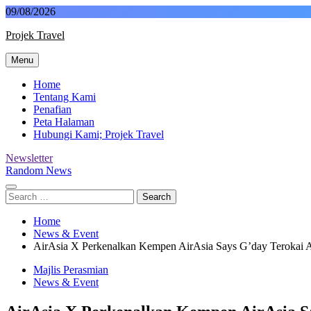
Skip
09/08/2026
to
Projek Travel
content
Menu
Malaysia Travel Portal
Home
Tentang Kami
Penafian
Peta Halaman
Hubungi Kami; Projek Travel
Newsletter
Random News
Search
for:
Home
News & Event
AirAsia X Perkenalkan Kempen AirAsia Says G’day Terokai Au
Majlis Perasmian
News & Event