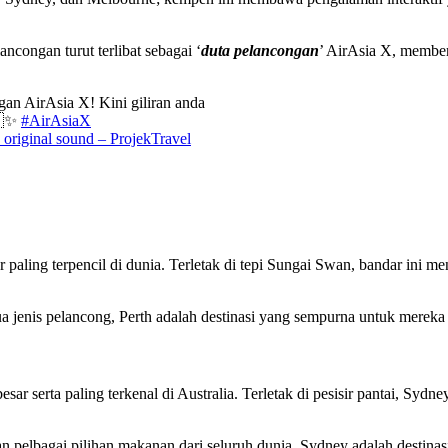
congan turut terlibat sebagai ‘
duta pelancongan
’ AirAsia X, memberi
an AirAsia X! Kini giliran anda
🇺✨
#AirAsiaX
original sound – ProjekTravel
ar paling terpencil di dunia. Terletak di tepi Sungai Swan, bandar in
ua jenis pelancong, Perth adalah destinasi yang sempurna untuk merek
ar serta paling terkenal di Australia. Terletak di pesisir pantai, Sy
n pelbagai pilihan makanan dari seluruh dunia, Sydney adalah destina