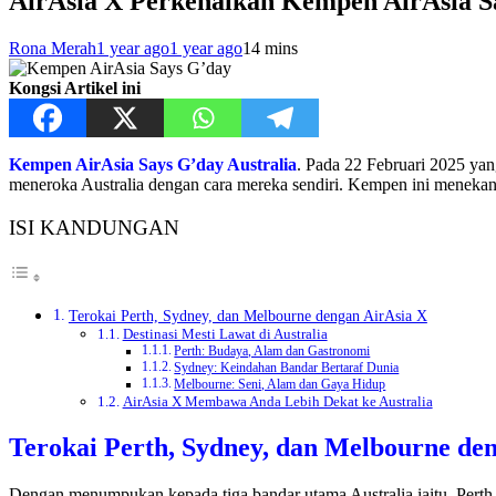
AirAsia X Perkenalkan Kempen AirAsia Sa
Rona Merah
1 year ago
1 year ago
1
4 mins
Kongsi Artikel ini
Kempen AirAsia Says G’day Australia
. Pada 22 Februari 2025 yan
meneroka Australia dengan cara mereka sendiri. Kempen ini meneka
ISI KANDUNGAN
Terokai Perth, Sydney, dan Melbourne dengan AirAsia X
Destinasi Mesti Lawat di Australia
Perth: Budaya, Alam dan Gastronomi
Sydney: Keindahan Bandar Bertaraf Dunia
Melbourne: Seni, Alam dan Gaya Hidup
AirAsia X Membawa Anda Lebih Dekat ke Australia
Terokai Perth, Sydney, dan Melbourne de
Dengan menumpukan kepada tiga bandar utama Australia iaitu, Pert