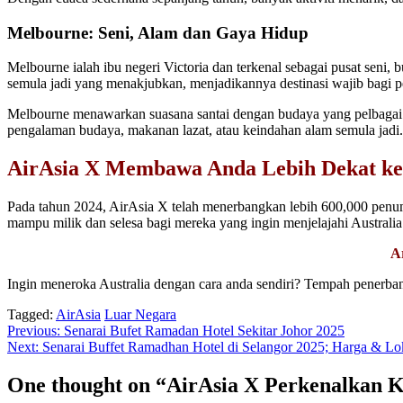
Melbourne: Seni, Alam dan Gaya Hidup
Melbourne ialah ibu negeri Victoria dan terkenal sebagai pusat seni
semula jadi yang menakjubkan, menjadikannya destinasi wajib bagi p
Melbourne menawarkan suasana santai dengan budaya yang pelbagai se
pengalaman budaya, makanan lazat, atau keindahan alam semula jadi.
AirAsia X Membawa Anda Lebih Dekat ke 
Pada tahun 2024, AirAsia X telah menerbangkan lebih 600,000 penum
mampu milik dan selesa bagi mereka yang ingin menjelajahi Australia
A
Ingin meneroka Australia dengan cara anda sendiri? Tempah pener
Tagged:
AirAsia
Luar Negara
Post
Previous:
Senarai Bufet Ramadan Hotel Sekitar Johor 2025
Next:
Senarai Buffet Ramadhan Hotel di Selangor 2025; Harga & Lo
navigation
One thought on “
AirAsia X Perkenalkan K