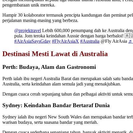
pengembaraan unik mereka.
Hampir 30 kolaborator termasuk pencipta kandungan dan peminat pelan
perjalanan masing-masing yang berbeza.
@projektravel
Lebih 600,000 penumpang dah ke Australia deng
pula. Jom teroka keindahan Aussie dengan harga berbaloi! 
#AirAsiaSaysGday
#FlyAirAsiaX
#Australia
@Fly AirAsia
♬ 
Destinasi Mesti Lawat di Australia
Perth: Budaya, Alam dan Gastronomi
Perth ialah ibu negeri Australia Barat dan merupakan salah satu band
Australia, serta keindahan alam semula jadi yang menakjubkan.
Dengan cuaca cerah sepanjang tahun dan pelbagai aktiviti untuk sem
Sydney: Keindahan Bandar Bertaraf Dunia
Sydney ialah ibu negeri New South Wales dan merupakan bandar terbes
warisan budaya, serta suasana bandar yang meriah.
Dengan cuaca sederhana sepanjang tahun, banyak aktiviti menarik, da