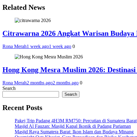
Related News
Citrawarna 2026 Angkat Warisan Budaya 
Rona Merah
1 week ago
1 week ago
0
Hong Kong Mesra Muslim 2026: Destinas
Rona Merah
2 months ago
2 months ago
0
Search
Search
Recent Posts
Pakej Trip Padang 4H3M RM750: Percutian di Sumatera Barat
Masjid Al Fauzan: Masjid Kapal Ikonik di Padang Pariaman
Masjid Raya Sumatera Barat: Ikon Islam dan Budaya Minang