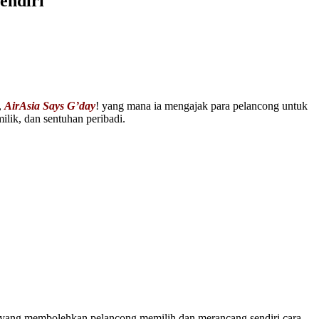
endiri
,
AirAsia Says G’day
! yang mana ia mengajak para pelancong untuk
ik, dan sentuhan peribadi.
 yang membolehkan pelancong memilih dan merancang sendiri cara