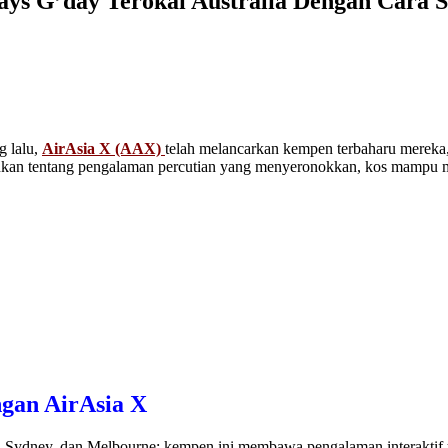
ys G’day Terokai Australia Dengan Cara S
g lalu,
AirAsia X (AAX)
telah
melancarkan kempen terbaharu mereka
nkan tentang pengalaman percutian yang menyeronokkan, kos mampu mil
ngan AirAsia X
h, Sydney, dan Melbourne; kempen ini membawa pengalaman interaktif