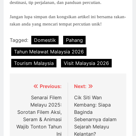
destinasi, tip perjalanan, dan panduan percutian.
Jangan lupa simpan dan kongsikan artikel ini bersama rakan-
rakan anda yang mencari tempat percutian unik!
Tagged:
Domestik
Pahang
Tahun Melawat Malaysia 2026
Tourism Malaysia
Visit Malaysia 2026
Post
Previous:
Next:
navigation
Senarai Filem
Cik Siti Wan
Melayu 2025:
Kembang: Siapa
Sorotan Filem Aksi,
Baginda
Seram & Animasi
Sebenarnya dalam
Wajib Tonton Tahun
Sejarah Melayu
Ini
Kelantan?