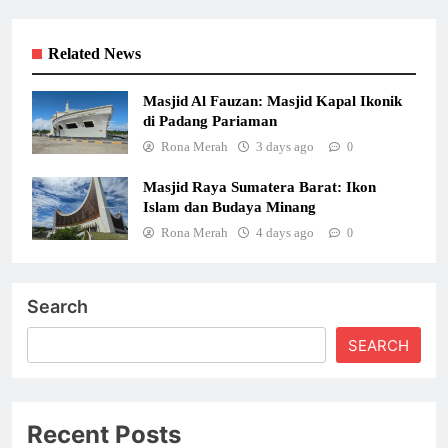
Related News
Masjid Al Fauzan: Masjid Kapal Ikonik
di Padang Pariaman
Rona Merah
3 days ago
0
Masjid Raya Sumatera Barat: Ikon
Islam dan Budaya Minang
Rona Merah
4 days ago
0
Search
SEARCH
Recent Posts