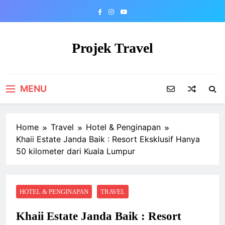
Skip
to
content
Projek Travel
Malaysia Travel Portal
MENU
Home
Travel
Hotel & Penginapan
Khaii Estate Janda Baik : Resort Eksklusif Hanya
50 kilometer dari Kuala Lumpur
HOTEL & PENGINAPAN
TRAVEL
Khaii Estate Janda Baik : Resort