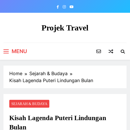
Skip
to
content
Projek Travel
Malaysia Travel Portal
MENU
Home
Sejarah & Budaya
Kisah Lagenda Puteri Lindungan Bulan
SEJARAH & BUDAYA
Kisah Lagenda Puteri Lindungan
Bulan