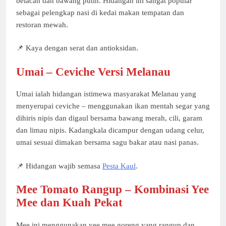
belacan dan bawang putih. Hidangan ini sangat popular
sebagai pelengkap nasi di kedai makan tempatan dan
restoran mewah.
📌 Kaya dengan serat dan antioksidan.
Umai – Ceviche Versi Melanau
Umai ialah hidangan istimewa masyarakat Melanau yang
menyerupai ceviche – menggunakan ikan mentah segar yang
dihiris nipis dan digaul bersama bawang merah, cili, garam
dan limau nipis. Kadangkala dicampur dengan udang celur,
umai sesuai dimakan bersama sagu bakar atau nasi panas.
📌 Hidangan wajib semasa
Pesta Kaul
.
Mee Tomato Rangup – Kombinasi Yee
Mee dan Kuah Pekat
Mee ini menggunakan yee mee goreng yang rangup dan