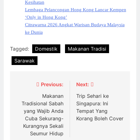
Kesihatan
Lembaga Pelancongan Hong Kong Lancar Kempen
‘Only in Hong Kong’
Citrawarna 2026 Angkat Warisan Budaya Malaysia
ke Dunia
Tagged:
Domestik
Makanan Tradisi
Sarawak
Post
Previous:
Next:
navigation
Makanan
Trip Sehari ke
Tradisional Sabah
Singapura: Ini
yang Wajib Anda
Tempat Yang
Cuba Sekurang-
Korang Boleh Cover
Kurangnya Sekali
Seumur Hidup