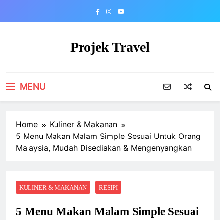
Skip
to
content
Projek Travel
Malaysia Travel Portal
MENU
Home
Kuliner & Makanan
5 Menu Makan Malam Simple Sesuai Untuk Orang
Malaysia, Mudah Disediakan & Mengenyangkan
KULINER & MAKANAN
RESIPI
5 Menu Makan Malam Simple Sesuai