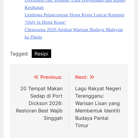
Overnight Oat: Khasiat, Cara Penyediaan dan Risiko
Kesihatan
Lembaga Pelancongan Hong Kong Lancar Kempen
‘Only in Hong Kong’
Citrawarna 2026 Angkat Warisan Budaya Malaysia
ke Dunia
Tagged:
Resipi
Post
Previous:
Next:
navigation
20 Tempat Makan
Lagu Rakyat Negeri
Sedap di Port
Terengganu:
Dickson 2026:
Warisan Lisan yang
Restoran Best Wajib
Membentuk Identiti
Singgah
Budaya Pantai
Timur