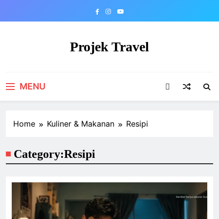
Skip
to
content
Projek Travel
Malaysia Travel Portal
MENU
Home
Kuliner & Makanan
Resipi
Category:
Resipi