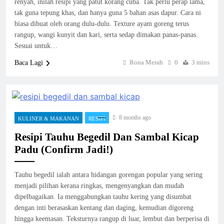
renyah, inilah resipi yang patut korang cuba. Tak perlu perap lama,
tak guna tepung khas, dan hanya guna 5 bahan asas dapur. Cara ni
biasa dibuat oleh orang dulu-dulu. Texture ayam goreng terus
rangup, wangi kunyit dan kari, serta sedap dimakan panas-panas.
Sesuai untuk…
Rona Merah
0
3 mins
Baca Lagi
8 months ago
KULINER & MAKANAN
RESIPI
Resipi Tauhu Begedil Dan Sambal Kicap
Padu (Confirm Jadi!)
Tauhu begedil ialah antara hidangan gorengan popular yang sering
menjadi pilihan kerana ringkas, mengenyangkan dan mudah
dipelbagaikan. Ia menggabungkan tauhu kering yang disumbat
dengan inti berasaskan kentang dan daging, kemudian digoreng
hingga keemasan. Teksturnya rangup di luar, lembut dan berperisa di