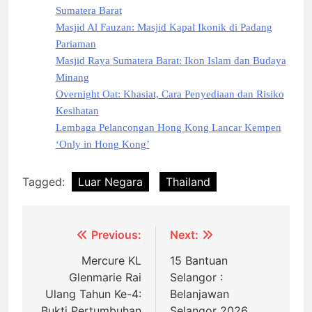
Sumatera Barat
Masjid Al Fauzan: Masjid Kapal Ikonik di Padang
Pariaman
Masjid Raya Sumatera Barat: Ikon Islam dan Budaya
Minang
Overnight Oat: Khasiat, Cara Penyediaan dan Risiko
Kesihatan
Lembaga Pelancongan Hong Kong Lancar Kempen
‘Only in Hong Kong’
Tagged:
Luar Negara
Thailand
Post
Previous:
Next:
navigation
Mercure KL
15 Bantuan
Glenmarie Rai
Selangor :
Ulang Tahun Ke-4:
Belanjawan
Bukti Pertumbuhan
Selangor 2026