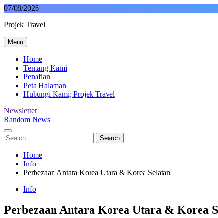
Skip
07/08/2026
to
Projek Travel
content
Menu
Malaysia Travel Portal
Home
Tentang Kami
Penafian
Peta Halaman
Hubungi Kami; Projek Travel
Newsletter
Random News
Search
for:
Home
Info
Perbezaan Antara Korea Utara & Korea Selatan
Info
Perbezaan Antara Korea Utara & Korea S