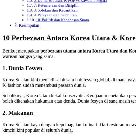
6. Dunia Hiburan: K-POP vs Kawalan Negara
7. Ketenteraan dan Disiplin
8. Solekan dan Kecantikan
9. Perayaan dan Sambutan
10. Politik dan Kebebasan Suara
Kesimpulan
10 Perbezaan Antara Korea Utara & Kore
Berikut merupakan
perbezaan utama antara Korea Utara dan Kor
warisan bangsa yang sama.
1. Dunia Fesyen
Korea Selatan kini menjadi salah satu hab fesyen global, di mana ga
K-fashion sudah menembusi pasaran dunia.
Sebaliknya, Korea Utara kekal konservatif. Kerajaan menetapkan per
boleh dikenakan hukuman atau denda. Dunia fesyen di sana masih terik
2. Makanan
Korea Selatan kaya dengan kepelbagaian kulinari. Dari restoran mewa
kimchi kini popular di seluruh dunia.