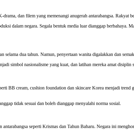
 K-drama, dan filem yang memenangi anugerah antarabangsa. Rakyat b
uksi dalam negara. Segala bentuk media luar dianggap berbahaya. Mala
eraan selama dua tahun. Namun, penyertaan wanita digalakkan dan sema
adi simbol nasionalisme yang kuat, dan latihan mereka amat disiplin se
perti BB cream, cushion foundation dan skincare Korea menjadi trend 
anggap tidak sesuai dan boleh dianggap menyalahi norma sosial.
n antarabangsa seperti Krismas dan Tahun Baharu. Negara ini mengho