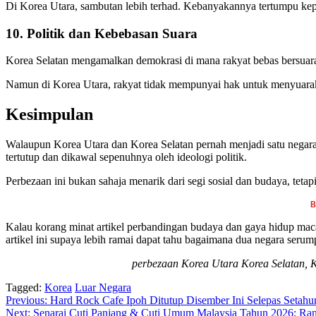
Di Korea Utara, sambutan lebih terhad. Kebanyakannya tertumpu kepa
10. Politik dan Kebebasan Suara
Korea Selatan mengamalkan demokrasi di mana rakyat bebas bersuar
Namun di Korea Utara, rakyat tidak mempunyai hak untuk menyuarak
Kesimpulan
Walaupun Korea Utara dan Korea Selatan pernah menjadi satu negara, 
tertutup dan dikawal sepenuhnya oleh ideologi politik.
Perbezaan ini bukan sahaja menarik dari segi sosial dan budaya, te
B
Kalau korang minat artikel perbandingan budaya dan gaya hidup maca
artikel ini supaya lebih ramai dapat tahu bagaimana dua negara serum
perbezaan Korea Utara Korea Selatan, K
Tagged:
Korea
Luar Negara
Post
Previous:
Hard Rock Cafe Ipoh Ditutup Disember Ini Selepas Setahu
Next:
Senarai Cuti Panjang & Cuti Umum Malaysia Tahun 2026; Ran