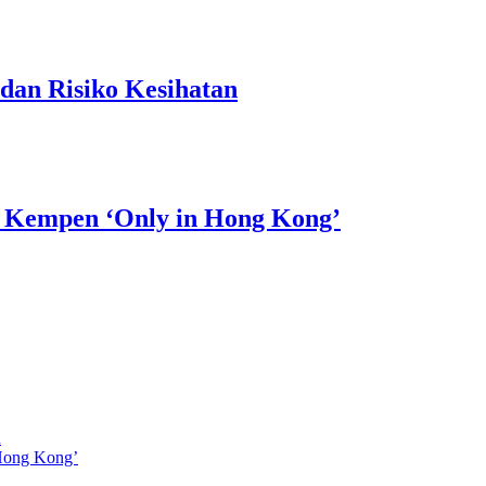
dan Risiko Kesihatan
 Kempen ‘Only in Hong Kong’
n
Hong Kong’