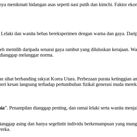
nya menikmati hidangan asas seperti nasi putih dan kimchi. Faktor ek
. Lelaki dan wanita bebas bereksperimen dengan warna dan gaya. Daripa
leh memilih daripada senarai gaya rambut yang diluluskan kerajaan. 
 dianggap melanggar norma.
n sihat berbanding rakyat Korea Utara. Perbezaan purata ketinggian an
i kesan langsung terhadap pertumbuhan fizikal generasi muda merek
ia
”. Penampilan dianggap penting, dan ramai lelaki serta wanita menja
 dianggap asing dan hanya segelintir individu berkemampuan yang mu
ereka.