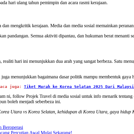
da hari ulang tahun pemimpin dan acara rasmi kerajaan.
a dan mengkritik kerajaan. Media dan media sosial memainkan perana
an pandangan. Semua aktiviti dipantau, dan hukuman berat menanti se
realiti hari ini menunjukkan dua arah yang sangat berbeza. Satu menu
tapi juga menunjukkan bagaimana dasar politik mampu membentuk gaya 
aca juga:
Tiket Murah ke Korea Selatan 2025 Dari Malaysi
m ni, follow Projek Travel di media sosial untuk info menarik tenta
pun boleh menjadi seberbeza ini.
orea Utara vs Korea Selatan, kehidupan di Korea Utara, gaya hidup 
n Beroperasi
cang Percutian Awal Mulai Sekarang!