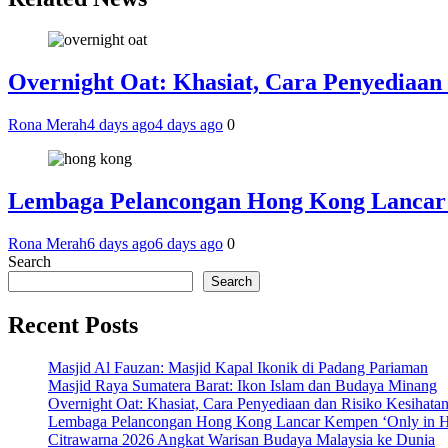
Overnight Oat: Khasiat, Cara Penyediaan 
Rona Merah
4 days ago
4 days ago
0
Lembaga Pelancongan Hong Kong Lancar
Rona Merah
6 days ago
6 days ago
0
Search
Search
Recent Posts
Masjid Al Fauzan: Masjid Kapal Ikonik di Padang Pariaman
Masjid Raya Sumatera Barat: Ikon Islam dan Budaya Minang
Overnight Oat: Khasiat, Cara Penyediaan dan Risiko Kesihata
Lembaga Pelancongan Hong Kong Lancar Kempen ‘Only in 
Citrawarna 2026 Angkat Warisan Budaya Malaysia ke Dunia