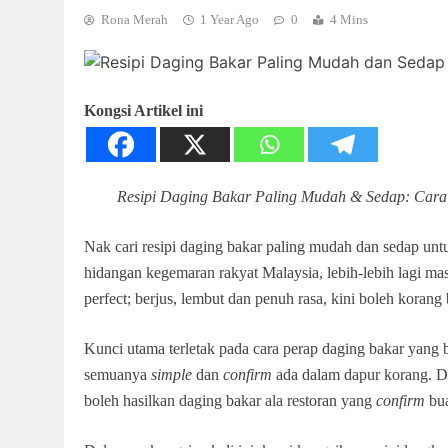
Rona Merah
1 Year Ago
0
4 Mins
Kongsi Artikel ini
Resipi Daging Bakar Paling Mudah & Sedap: Cara 
Nak cari resipi daging bakar paling mudah dan sedap un
hidangan kegemaran rakyat Malaysia, lebih-lebih lagi ma
perfect; berjus, lembut dan penuh rasa, kini boleh korang
Kunci utama terletak pada cara perap daging bakar yang b
semuanya
simple
dan
confirm
ada dalam dapur korang. De
boleh hasilkan daging bakar ala restoran yang
confirm
bua