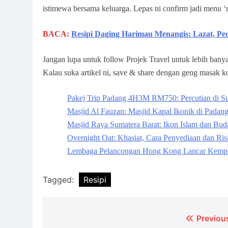
istimewa bersama keluarga. Lepas ni confirm jadi menu ‘r
BACA:
Resipi Daging Harimau Menangis: Lazat, Ped
Jangan lupa untuk follow Projek Travel untuk lebih banya
Kalau suka artikel ni, save & share dengan geng masak 
Pakej Trip Padang 4H3M RM750: Percutian di Su
Masjid Al Fauzan: Masjid Kapal Ikonik di Padan
Masjid Raya Sumatera Barat: Ikon Islam dan Bu
Overnight Oat: Khasiat, Cara Penyediaan dan Ris
Lembaga Pelancongan Hong Kong Lancar Kempe
Tagged:
Resipi
Post
Previou