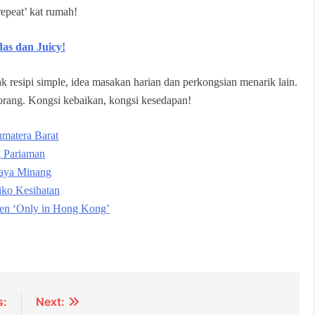
epeat’ kat rumah!
as dan Juicy!
k resipi simple, idea masakan harian dan perkongsian menarik lain.
korang. Kongsi kebaikan, kongsi kesedapan!
matera Barat
g Pariaman
daya Minang
iko Kesihatan
n ‘Only in Hong Kong’
s:
Next: