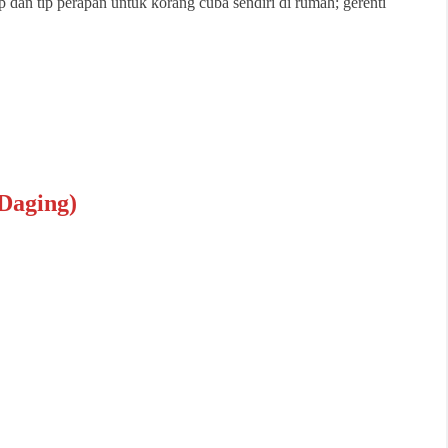
p dan tip perapan untuk korang cuba sendiri di rumah; gerenti
Daging)