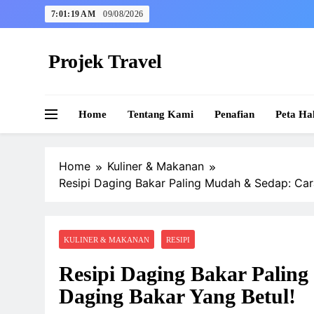
Skip
7:01:20 AM
09/08/2026
to
content
Projek Travel
Malaysia Travel Portal
Home
Tentang Kami
Penafian
Peta Ha
Home
Kuliner & Makanan
Resipi Daging Bakar Paling Mudah & Sedap: Car
KULINER & MAKANAN
RESIPI
Resipi Daging Bakar Palin
Daging Bakar Yang Betul!