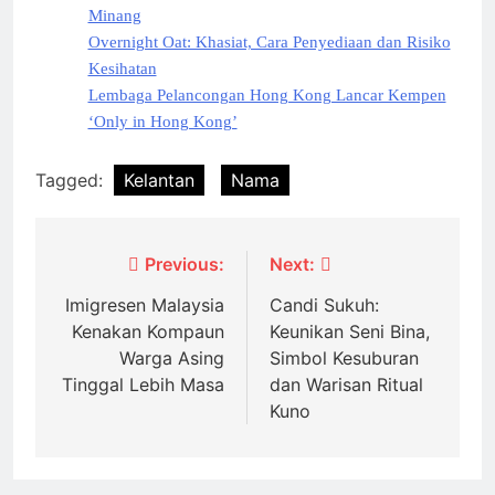
Minang
Overnight Oat: Khasiat, Cara Penyediaan dan Risiko
Kesihatan
Lembaga Pelancongan Hong Kong Lancar Kempen
‘Only in Hong Kong’
Tagged:
Kelantan
Nama
Post
Previous:
Next:
navigation
Imigresen Malaysia
Candi Sukuh:
Kenakan Kompaun
Keunikan Seni Bina,
Warga Asing
Simbol Kesuburan
Tinggal Lebih Masa
dan Warisan Ritual
Kuno