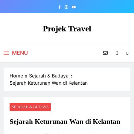
Skip
to
content
Projek Travel
Malaysia Travel Portal
MENU
Home
Sejarah & Budaya
Sejarah Keturunan Wan di Kelantan
SEJARAH & BUDAYA
Sejarah Keturunan Wan di Kelantan