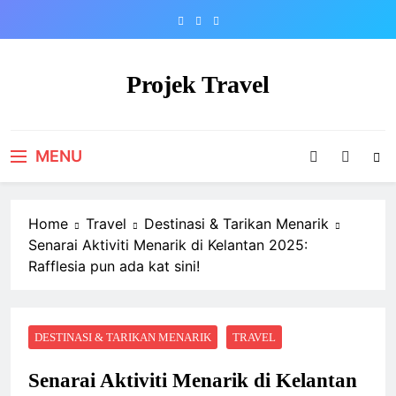
Skip
to
content
Projek Travel
Malaysia Travel Portal
MENU
Home
Travel
Destinasi & Tarikan Menarik
Senarai Aktiviti Menarik di Kelantan 2025:
Rafflesia pun ada kat sini!
DESTINASI & TARIKAN MENARIK
TRAVEL
Senarai Aktiviti Menarik di Kelantan