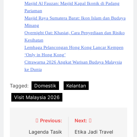
Masjid Al Fauzan: Masjid Kapal Ikonik di Padang
Pariaman
Masjid Raya Sumatera Barat: Ikon Islam dan Budaya
Minang
Overnight Oat: Khasiat, Cara Penyediaan dan Risiko
Kesihatan
Lembaga Pelancongan Hong Kong Lancar Kempen
‘Only in Hong Kong’
Citrawarna 2026 Angkat Warisan Budaya Malaysia
ke Dunia
Tagged:
Domestik
Kelantan
Visit Malaysia 2026
Post
Previous:
Next:
navigation
Lagenda Tasik
Etika Jadi Travel