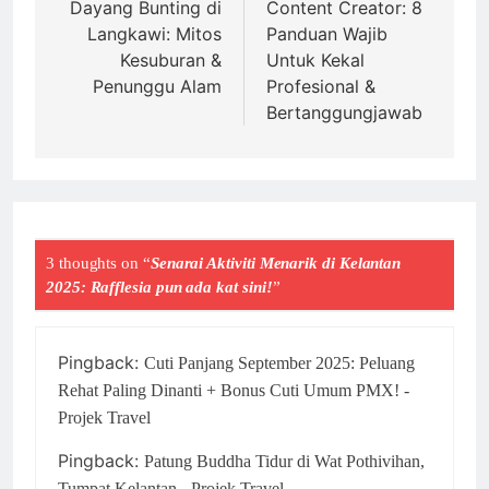
Dayang Bunting di
Content Creator: 8
Langkawi: Mitos
Panduan Wajib
Kesuburan &
Untuk Kekal
Penunggu Alam
Profesional &
Bertanggungjawab
3 thoughts on “
Senarai Aktiviti Menarik di Kelantan
2025: Rafflesia pun ada kat sini!
”
Pingback:
Cuti Panjang September 2025: Peluang
Rehat Paling Dinanti + Bonus Cuti Umum PMX! -
Projek Travel
Pingback:
Patung Buddha Tidur di Wat Pothivihan,
Tumpat Kelantan - Projek Travel